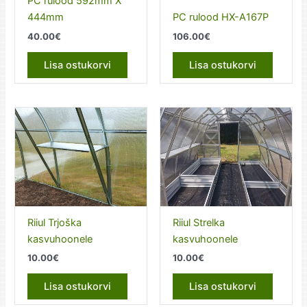
PC rulood 592mm X
444mm
PC rulood HX-A167P
40.00
€
106.00
€
Lisa ostukorvi
Lisa ostukorvi
Riiul Trjoška
Riiul Strelka
kasvuhoonele
kasvuhoonele
10.00
€
10.00
€
Lisa ostukorvi
Lisa ostukorvi