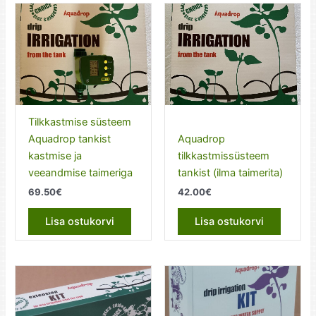
Tilkkastmise süsteem
Aquadrop tankist
Aquadrop
kastmise ja
tilkkastmissüsteem
veeandmise taimeriga
tankist (ilma taimerita)
69.50
€
42.00
€
Lisa ostukorvi
Lisa ostukorvi