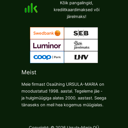
Kõik pangalingid,
krediitkaardimaksed või
järelmaks!
Meist
Meie firmast Osaühing URSULA-MARIA on
moodustatud 1998. aastal. Tegeleme jäe -
ja hulgimüügiga alates 2000. aastast. Seega
tänaseks on meil hea kogemus müügialas.
Copyright: © 2026 Ursula-Maria OÜ