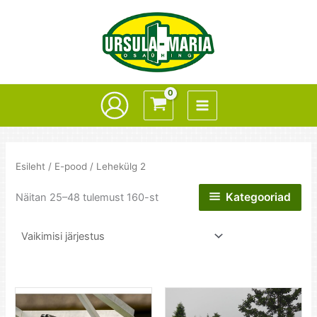
Skip
to
content
Esileht
/
E-pood
/ Lehekülg 2
Kategooriad
Näitan 25–48 tulemust 160-st