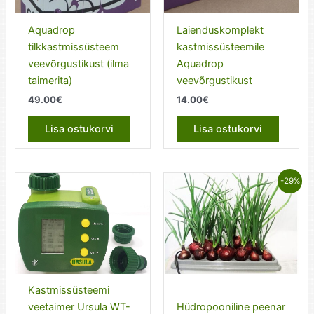
Aquadrop
Laienduskomplekt
tilkkastmissüsteem
kastmissüsteemile
veevõrgustikust (ilma
Aquadrop
taimerita)
veevõrgustikust
49.00
€
14.00
€
Lisa ostukorvi
Lisa ostukorvi
-29%
Kastmissüsteemi
veetaimer Ursula WT-
Hüdropooniline peenar