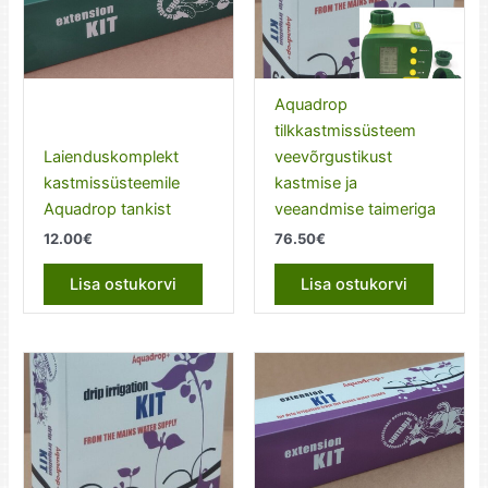
Aquadrop
tilkkastmissüsteem
Laienduskomplekt
veevõrgustikust
kastmissüsteemile
kastmise ja
Aquadrop tankist
veeandmise taimeriga
12.00
€
76.50
€
Lisa ostukorvi
Lisa ostukorvi