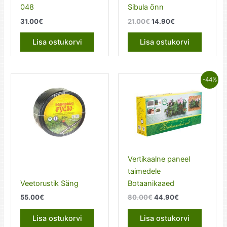
048
Sibula õnn
Algne
Current
31.00
€
21.00
€
14.90
€
hind
price
oli:
is:
Lisa ostukorvi
Lisa ostukorvi
21.00€.
14.90€.
-44%
Vertikaalne paneel
taimedele
Veetorustik Säng
Botaanikaaed
Algne
Current
55.00
€
80.00
€
44.90
€
hind
price
oli:
is:
Lisa ostukorvi
Lisa ostukorvi
80.00€.
44.90€.