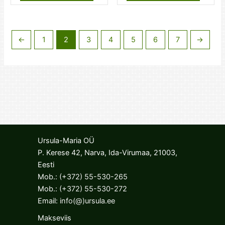
←
1
2
3
4
5
6
7
→
Ursula-Maria OÜ
P. Kerese 42, Narva, Ida-Virumaa, 21003,
Eesti
Mob.:
(+372) 55-530-265
Mob.:
(+372) 55-530-272
Email:
info(@)ursula.ee
Makseviis