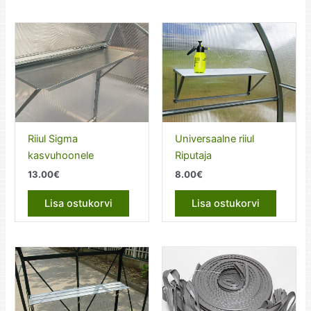
Riiul Sigma
Universaalne riiul
kasvuhoonele
Riputaja
13.00
€
8.00
€
Lisa ostukorvi
Lisa ostukorvi