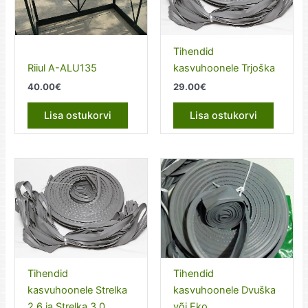
Tihendid
Riiul A-ALU135
kasvuhoonele Trjoška
40.00
€
29.00
€
Lisa ostukorvi
Lisa ostukorvi
Tihendid
Tihendid
kasvuhoonele Strelka
kasvuhoonele Dvuška
2.6 ja Strelka 3.0
või Eko