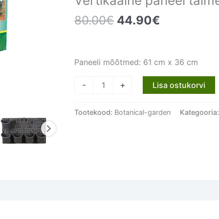
Vertikaalne paneel tai
Algne
Current
80.00
€
44.90
€
hind
price
oli:
is:
80.00€.
44.90€.
Paneeli mõõtmed: 61 cm x 36 cm
Vertikaalne
-
+
Lisa ostukorvi
paneel
taimedele
Tootekood:
Botanical-garden
Kategooria
Botaanikaaed
kogus