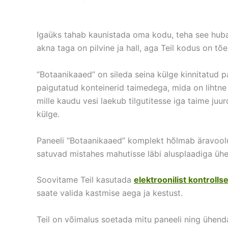
Igaüks tahab kaunistada oma kodu, teha see hubas
akna taga on pilvine ja hall, aga Teil kodus on tõ
“Botaanikaaed” on sileda seina külge kinnitatud
paigutatud konteinerid taimedega, mida on lihtne
mille kaudu vesi laekub tilgutitesse iga taime juu
külge.
Paneeli “Botaanikaaed” komplekt hõlmab äravoolu a
satuvad mistahes mahutisse läbi alusplaadiga ühe
Soovitame Teil kasutada
elektroonilist kontrolls
saate valida kastmise aega ja kestust.
Teil on võimalus soetada mitu paneeli ning ühenda