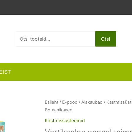
Otsi:
Otsi
EIST
Esileht
/
E-pood
/
Aiakaubad
/
Kastmissüs
Botaanikaaed
Kastmissüsteemid