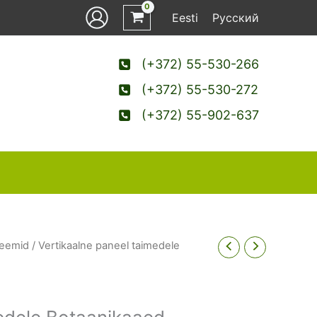
Eesti
Русский
(+372) 55-530-266
(+372) 55-530-272
(+372) 55-902-637
teemid
/ Vertikaalne paneel taimedele