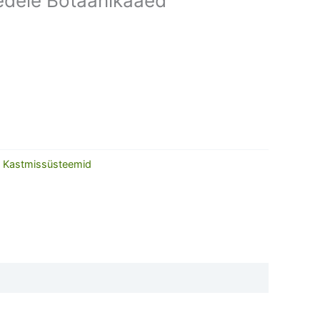
medele Botaanikaaed
:
Kastmissüsteemid