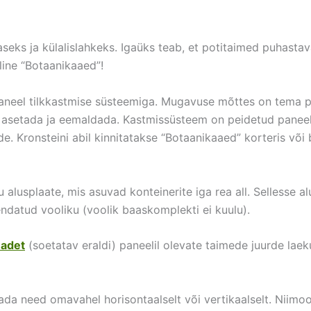
eks ja külalislahkeks. Igaüks teab, et potitaimed puhastav
eline “Botaanikaaed”!
 paneel tilkkastmise süsteemiga. Mugavuse mõttes on tema p
 asetada ja eemaldada. Kastmissüsteem on peidetud paneeli 
rde. Kronsteini abil kinnitatakse “Botaanikaaed” korteris või
lusplaate, mis asuvad konteinerite iga rea all. Sellesse alu
ndatud vooliku (voolik baaskomplekti ei kuulu).
eadet
(soetatav eraldi) paneelil olevate taimede juurde lae
da need omavahel horisontaalselt või vertikaalselt. Niimoodi