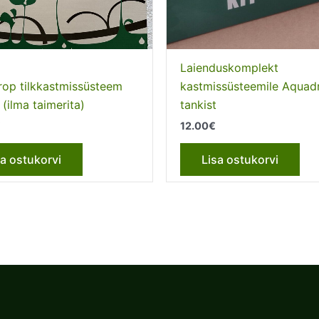
Laienduskomplekt
op tilkkastmissüsteem
kastmissüsteemile Aquad
 (ilma taimerita)
tankist
€
12.00
€
sa ostukorvi
Lisa ostukorvi