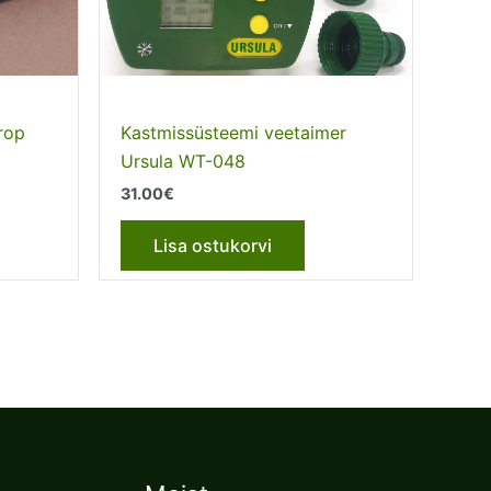
rop
Kastmissüsteemi veetaimer
Ursula WT-048
31.00
€
Lisa ostukorvi