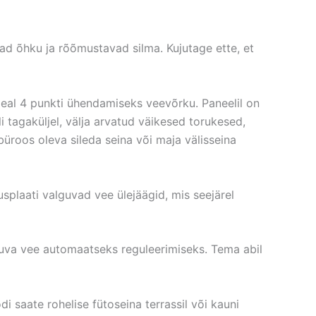
ad õhku ja rõõmustavad silma. Kujutage ette, et
eal 4 punkti ühendamiseks veevõrku. Paneelil on
tagaküljel, välja arvatud väikesed torukesed,
 büroos oleva sileda seina või maja välisseina
splaati valguvad vee ülejäägid, mis seejärel
kuva vee automaatseks reguleerimiseks. Tema abil
 saate rohelise fütoseina terrassil või kauni