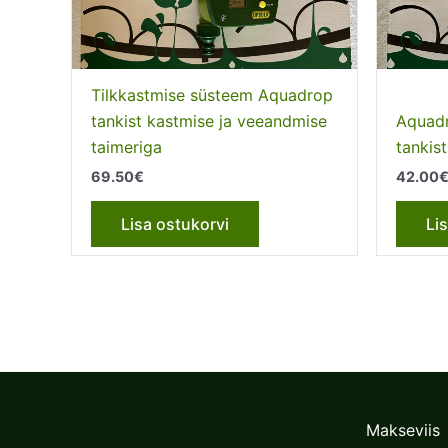
Tilkkastmise süsteem Aquadrop
tankist kastmise ja veeandmise
Aquadr
taimeriga
tankist
69.50
€
42.00
Lisa ostukorvi
Li
Makseviis