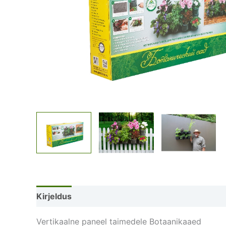
Kirjeldus
Lisainfo
Arvustused (0)
Vertikaalne paneel taimedele Botaanikaaed