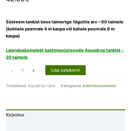
Süsteem tankist koos taimeriga: tilgutite arv – 60 taimele
(kolmele peenrale 4 m kaupa või kahele peenrale 6 m
kaupa)
Laienduskomplekt kastmissüsteemile Aquadrop tankist –
20 taimele
Aquadrop
-
+
Lisa ostukorvi
tilkkastmissüsteem
tankist
Tootekood:
Aquadrop-tank
Kategooria:
Kastmissüsteemid
(ilma
taimerita)
kogus
Kirjeldus
Lisainfo