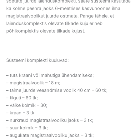
soetate juurde laienduskomplekti, saate süsteemi kasutada
ka kolme peenra jaoks 6-meetrises kasvuhoones ilma
magistraalvoolikut juurde ostmata. Pange tähele, et
laienduskomplektis olevate tilkade kuju erineb
põhikomplektis olevate tilkade kujust.
Süsteemi komplekti kuuluvad:
– tuts kraani või mahutiga ühendamiseks;
– magistraalvoolik – 18 m;
– taime juurde veeandmise voolik 40 cm – 60 tk;
– tilguti – 60 tk;
– väike kolmik – 30;
– kraan – 3 tk;
– nurkraud magistraalvooliku jaoks – 3 tk;
– suur kolmik – 3 tk;
– augukate magistraalvooliku jaoks – 3 tk;