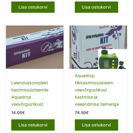
Lisa ostukorvi
Lisa ostukorvi
Aquadrop
Laienduskomplekt
tilkkastmissüsteem
kastmissüsteemile
veevõrgustikust
Aquadrop
kastmise ja
veevõrgustikust
veeandmise taimeriga
14.00
€
76.50
€
Lisa ostukorvi
Lisa ostukorvi