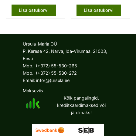
Lisa ostukorvi
Lisa ostukorvi
Ursula-Maria OÜ
P. Kerese 42, Narva, Ida-Virumaa, 21003,
Eesti
Mob.:
(+372) 55-530-265
Mob.:
(+372) 55-530-272
Email:
info(@)ursula.ee
Makseviis
Kõik pangalingid,
krediitkaardimaksed või
järelmaks!