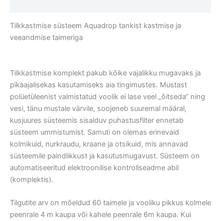
kogus
Lisainfo
Tilkkastmise süsteem Aquadrop tankist kastmise ja
veeandmise taimeriga
Tilkkastmise komplekt pakub kõike vajalikku mugavaks ja
pikaajalisekas kasutamiseks aia tingimustes. Mustast
polüetüleenist valmistatud voolik ei lase veel „õitseda“ ning
vesi, tänu mustale värvile, soojeneb suuremal määral,
kusjuures süsteemis sisalduv puhastusfilter ennetab
süsteem ummistumist. Samuti on olemas erinevaid
kolmikuid, nurkraudu, kraane ja otsikuid, mis annavad
süsteemile paindlikkust ja kasutusmugavust. Süsteem on
automatiseeritud elektroonilise kontrollseadme abil
(komplektis).
Tilgutite arv on mõeldud 60 taimele ja vooliku pikkus kolmele
peenrale 4 m kaupa või kahele peenrale 6m kaupa. Kui