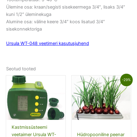
Ülemine osa: kraan/segisti sisekeermega 3/4″, lisaks 3/4″
kuni 1/2″ üleminekuga
Alumine osa: väline keere 3/4″ koos lisatud 3/4″
sisekonnektoriga
Ursula WT-048 veetimeri kasutusjuhend
Seotud tooted
-29%
Kastmissüsteemi
veetaimer Ursula WT-
Hüdropooniline peenar