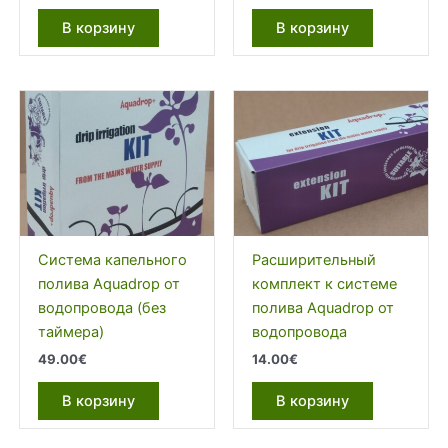
цена
цена:
составляла
14.90€.
В корзину
В корзину
21.00€.
Система капельного
Расширительный
полива Aquadrop от
комплект к системе
водопровода (без
полива Aquadrop от
таймера)
водопровода
49.00
€
14.00
€
В корзину
В корзину