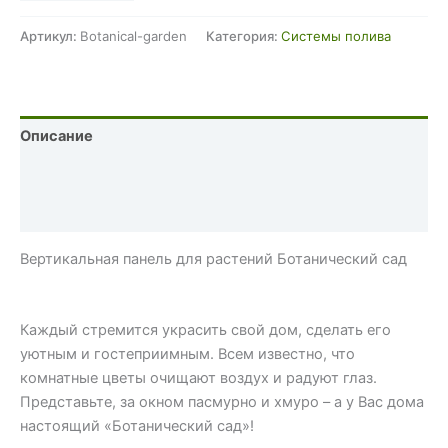
товара
Вертикальная
Артикул:
Botanical-garden
Категория:
Системы полива
панель
для
растений
Ботанический
Описание
сад
Детали
Отзывы (0)
Вертикальная панель для растений Ботанический сад
Каждый стремится украсить свой дом, сделать его
уютным и гостеприимным. Всем известно, что
комнатные цветы очищают воздух и радуют глаз.
Представьте, за окном пасмурно и хмуро – а у Вас дома
настоящий «Ботанический сад»!