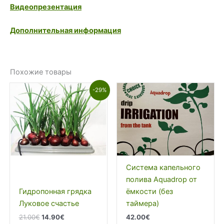
Видеопрезентация
Дополнительная информация
Похожие товары
-29%
Система капельного
полива Aquadrop от
Гидропонная грядка
ёмкости (без
Луковое счастье
таймера)
Первоначальная
Текущая
21.00
€
14.90
€
42.00
€