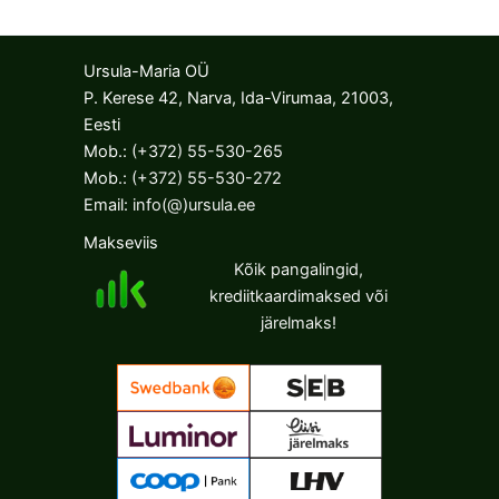
Ursula-Maria OÜ
P. Kerese 42, Narva, Ida-Virumaa, 21003,
Eesti
Mob.:
(+372) 55-530-265
Mob.:
(+372) 55-530-272
Email:
info(@)ursula.ee
Makseviis
Kõik pangalingid,
krediitkaardimaksed või
järelmaks!