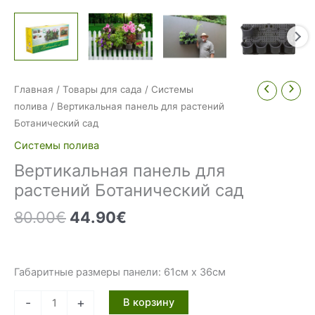
Главная
/
Товары для сада
/
Системы
полива
/ Вертикальная панель для растений
Ботанический сад
Системы полива
Вертикальная панель для
растений Ботанический сад
Первоначальная
Текущая
80.00
€
44.90
€
цена
цена:
составляла
44.90€.
80.00€.
Габаритные размеры панели: 61см х 36см
Количество
-
+
В корзину