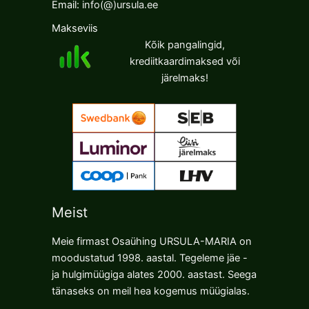
Email:
info(@)ursula.ee
странице
странице
товара.
товара.
Makseviis
Kõik pangalingid,
krediitkaardimaksed või
järelmaks!
Meist
Meie firmast Osaühing URSULA-MARIA on
moodustatud 1998. aastal. Tegeleme jäe -
ja hulgimüügiga alates 2000. aastast. Seega
tänaseks on meil hea kogemus müügialas.