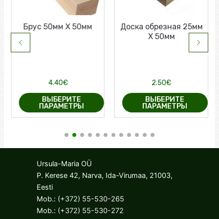
Брус 50мм Х 50мм
Доска обрезная 25мм
Х 50мм
4.40
€
2.50
€
ВЫБЕРИТЕ
ВЫБЕРИТЕ
ПАРАМЕТРЫ
ПАРАМЕТРЫ
Этот
Этот
товар
товар
имеет
имеет
несколько
несколько
Ursula-Maria OÜ
вариаций.
вариаций.
P. Kerese 42, Narva, Ida-Virumaa, 21003,
Опции
Опции
Eesti
можно
можно
Mob.:
(+372) 55-530-265
выбрать
выбрать
Mob.:
(+372) 55-530-272
на
на