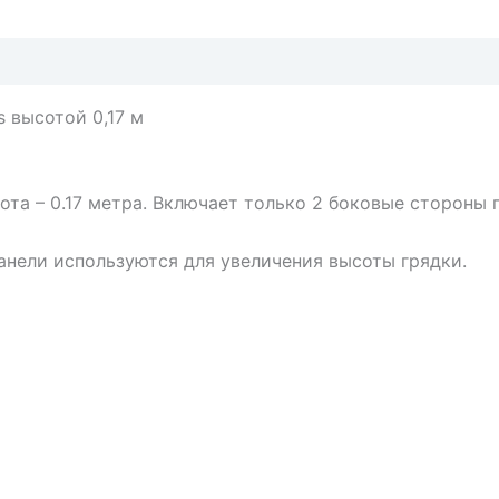
алюцинк
грядке
Yarus
высотой
s высотой 0,17 м
0,17
м
ота – 0.17 метра. Включает только 2 боковые стороны 
анели используются для увеличения высоты грядки.