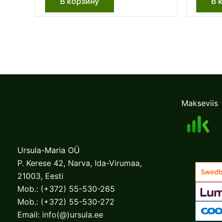
В корзину
В 
Makseviis
Ursula-Maria OÜ
P. Kerese 42, Narva, Ida-Virumaa,
21003, Eesti
Mob.:
(+372) 55-530-265
Mob.:
(+372) 55-530-272
Email:
info(@)ursula.ee