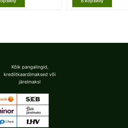
корзину
В корзину
Kõik pangalingid,
krediitkaardimaksed või
järelmaks!