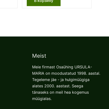
В корзину
Meist
Meie firmast Osaühing URSULA-
MARIA on moodustatud 1998. aastal.
Tegeleme jäe - ja hulgimüügiga
alates 2000. aastast. Seega
tänaseks on meil hea kogemus
müügialas.