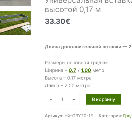
Универсальная вставка
высотой 0,17 м
33.30
€
Длина дополнительной вставки — 2
Размеры основной грядки:
Ширина –
0.7
/
1.00
метр
Высота – 0.17 метра
Длина – 2.00 метра
Количество
-
+
В корзину
товара
Универсальная
Артикул:
HX-GBY20-1E
Категория:
Гря
вставка
к