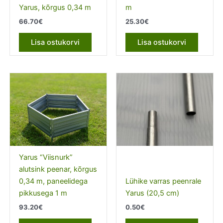
Yarus, kõrgus 0,34 m
m
66.70
€
25.30
€
Lisa ostukorvi
Lisa ostukorvi
Yarus “Viisnurk”
alutsink peenar, kõrgus
0,34 m, paneelidega
Lühike varras peenrale
pikkusega 1 m
Yarus (20,5 cm)
93.20
€
0.50
€