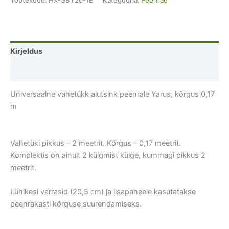
peenrale
Yarus,
kõrgus
0,17
Kirjeldus
m
kogus
Lisainfo
Universaalne vahetükk alutsink peenrale Yarus, kõrgus 0,17
m
Vahetüki pikkus – 2 meetrit. Kõrgus – 0,17 meetrit.
Komplektis on ainult 2 külgmist külge, kummagi pikkus 2
meetrit.
Lühikesi varrasid (20,5 cm) ja lisapaneele kasutatakse
peenrakasti kõrguse suurendamiseks.