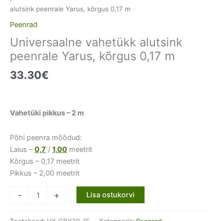
alutsink peenrale Yarus, kõrgus 0,17 m
Peenrad
Universaalne vahetükk alutsink
peenrale Yarus, kõrgus 0,17 m
33.30
€
Vahetüki pikkus – 2 m
Põhi peenra mõõdud:
Laius –
0,7
/
1,00
meetrit
Kõrgus – 0,17 meetrit
Pikkus – 2,00 meetrit
Universaalne
-
+
Lisa ostukorvi
vahetükk
alutsink
Tootekood:
HX-GBY20-1E
Kategooria:
Peenrad