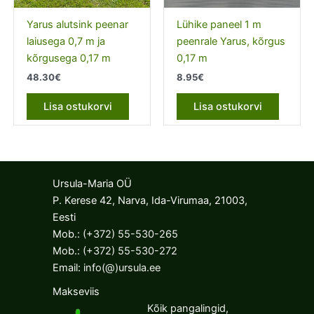
Yarus alutsink peenar
Lühike paneel 1 m
laiusega 0,7 m ja
peenrale Yarus, kõrgus
kõrgusega 0,17 m
0,17 m
48.30
€
8.95
€
Lisa ostukorvi
Lisa ostukorvi
Ursula-Maria OÜ
P. Kerese 42, Narva, Ida-Virumaa, 21003,
Eesti
Mob.:
(+372) 55-530-265
Mob.:
(+372) 55-530-272
Email:
info(@)ursula.ee
Makseviis
Kõik pangalingid,