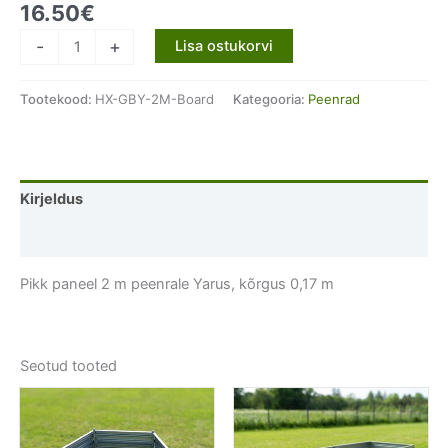
16.50
€
Pikk
-
+
Lisa ostukorvi
paneel
2
Tootekood:
HX-GBY-2M-Board
Kategooria:
Peenrad
m
peenrale
Yarus,
kõrgus
Kirjeldus
0,17
m
Lisainfo
kogus
Pikk paneel 2 m peenrale Yarus, kõrgus 0,17 m
Seotud tooted