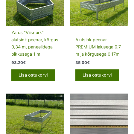
Yarus “Viisnurk”
alutsink peenar, kõrgus
Alutsink peenar
0,34 m, paneelidega
PREMIUM laiusega 0.7
pikkusega 1 m
m ja kõrgusega 0.17m
93.20
€
35.00
€
Lisa ostukorvi
Lisa ostukorvi