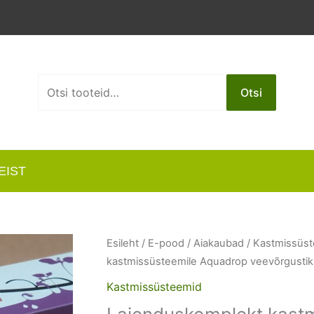
Otsi:
Otsi
EIST
Esileht
/
E-pood
/
Aiakaubad
/
Kastmissüs
kastmissüsteemile Aquadrop veevõrgustik
Kastmissüsteemid