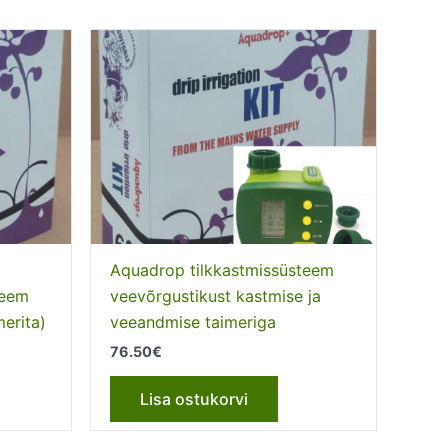
Aquadrop tilkkastmissüsteem
teem
veevõrgustikust kastmise ja
merita)
veeandmise taimeriga
76.50
€
Lisa ostukorvi