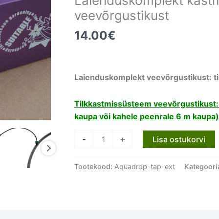
Laienduskomplekt kast
veevõrgustikust
14.00
€
Laienduskomplekt veevõrgustikust: til
Tilkkastmissüsteem veevõrgustikust: t
kaupa või kahele peenrale 6 m kaupa)
Laienduskomplekt
-
+
Lisa ostukorvi
kastmissüsteemile
Aquadrop
Tootekood:
Aquadrop-tap-ext
Kategoori
veevõrgustikust
kogus