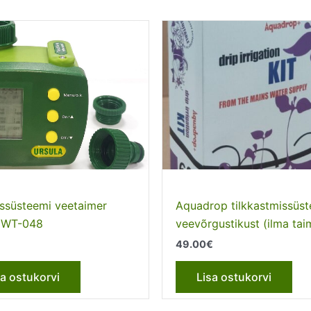
ssüsteemi veetaimer
Aquadrop tilkkastmissüs
a WT-048
veevõrgustikust (ilma tai
49.00
€
sa ostukorvi
Lisa ostukorvi