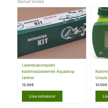
Seotud tooted
Laienduskomplekt
kastmissüsteemile Aquadrop
Kastmi
tankist
Ursul
12.00
€
31.00
€
Lisa ostukorvi
Li