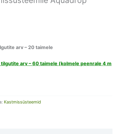
missüsteemile Aquadrop
gutite arv – 20 taimele
ilgutite arv – 60 taimele (kolmele peenrale 4 m
a:
Kastmissüsteemid