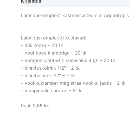
Kirjeldus
Lisainfo
Laienduskomplekt kastmissüsteemile Aquadrop v
Laienduskomplektti kuuluvad:
– mikrotoru – 20 tk
– nool koos klambriga – 20 tk
– kompenseeritud tilkumisalus 4 l/h – 20 tk
– kinnituskolmik 1/2″ – 2 tk
– kinnitusnurk 1/2″ – 2 tk
– voolikuklamber magistraalvooliku jaoks – 2 tk
– maapinnale surutud – 8 tk
Kaal: 0,65 kg