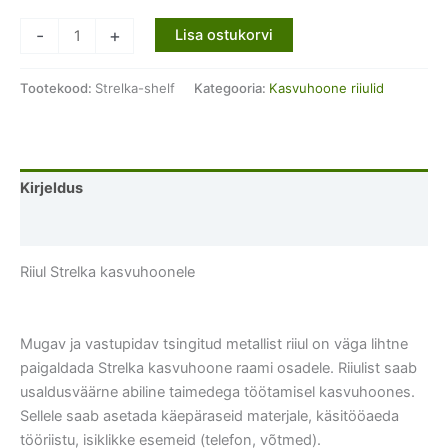
Riiul
-
+
Lisa ostukorvi
Strelka
kasvuhoonele
Tootekood:
Strelka-shelf
Kategooria:
Kasvuhoone riiulid
kogus
Kirjeldus
Lisainfo
Riiul Strelka kasvuhoonele
Mugav ja vastupidav tsingitud metallist riiul on väga lihtne
paigaldada Strelka kasvuhoone raami osadele. Riiulist saab
usaldusväärne abiline taimedega töötamisel kasvuhoones.
Sellele saab asetada käepäraseid materjale, käsitööaeda
tööriistu, isiklikke esemeid (telefon, võtmed).