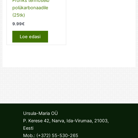
Pronks termoseib
polükarbonaadile
(25tk)
9.99
€
Loe edasi
Ursula-Maria OÜ
P. Kerese 42, Narva, Ida-Virumaa, 21003,
Eesti
Mob.:
(+372) 55-530-265