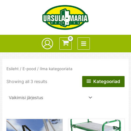
Skip
to
content
Esileht
/
E-pood
/ Ilma kategooriata
Kategooriad
Showing all 3 results