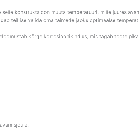
b selle konstruktsioon muuta temperatuuri, mille juures 
ldab teil ise valida oma taimede jaoks optimaalse temperatu
seloomustab kõrge korrosioonikindlus, mis tagab toote pika
avamisjõule.