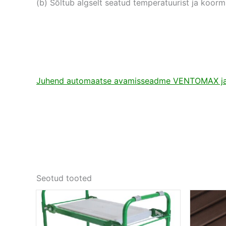
(b) Sõltub algselt seatud temperatuurist ja koo
Juhend automaatse avamisseadme VENTOMAX j
Seotud tooted