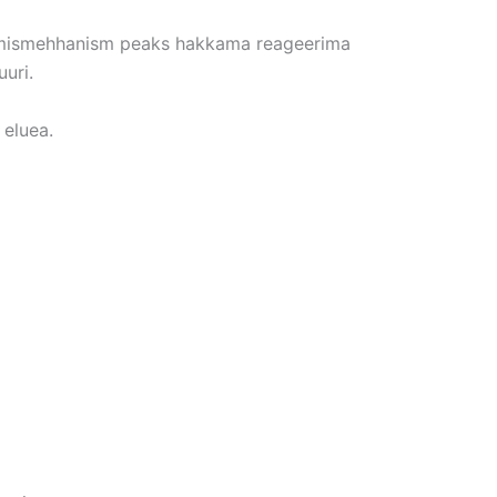
avamismehhanism peaks hakkama reageerima
uri.
 eluea.