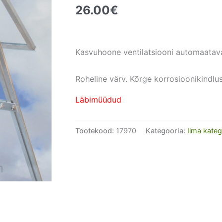
26.00
€
Kasvuhoone ventilatsiooni automaatav
Roheline värv. Kõrge korrosioonikindlus
Läbimüüdud
Tootekood:
17970
Kategooria:
Ilma kateg