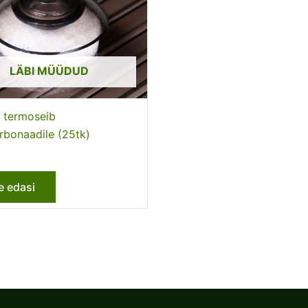
LÄBI MÜÜDUD
 termoseib
rbonaadile (25tk)
e edasi