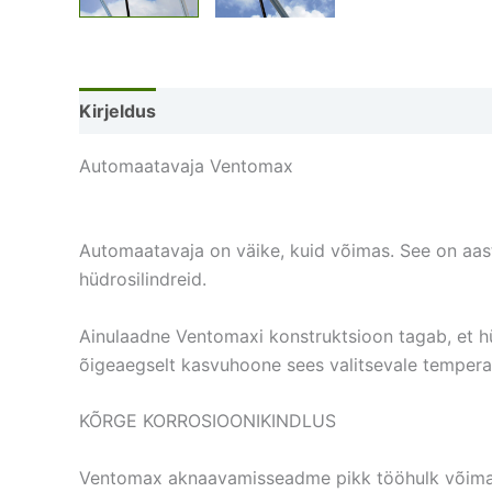
Kirjeldus
Lisainfo
Automaatavaja Ventomax
Automaatavaja on väike, kuid võimas. See on aast
hüdrosilindreid.
Ainulaadne Ventomaxi konstruktsioon tagab, et hü
õigeaegselt kasvuhoone sees valitsevale temperat
KÕRGE KORROSIOONIKINDLUS
Ventomax aknaavamisseadme pikk tööhulk võimald