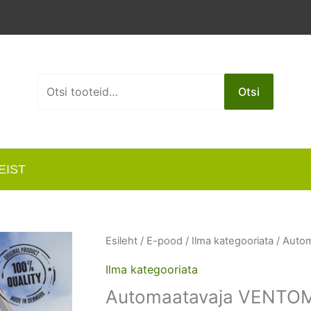
Otsi:
Otsi
EIST
Esileht
/
E-pood
/
Ilma kategooriata
/ Auto
Ilma kategooriata
Automaatavaja VENTO