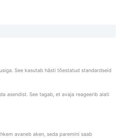
usiga. See kasutab hästi tõestatud standardseid
a asendist. See tagab, et avaja reageerib alati
rohkem avaneb aken, seda paremini saab