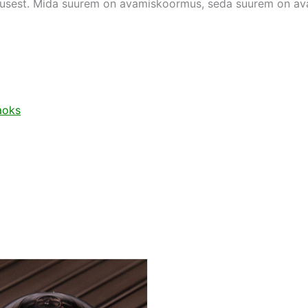
rmusest. Mida suurem on avamiskoormus, seda suurem on av
aoks