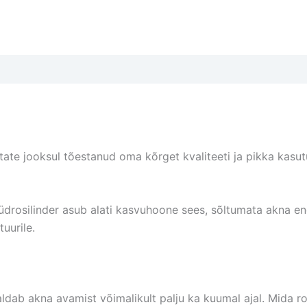
ate jooksul tõestanud oma kõrget kvaliteeti ja pikka kasut
drosilinder asub alati kasvuhoone sees, sõltumata akna end
uurile.
ab akna avamist võimalikult palju ka kuumal ajal. Mida 