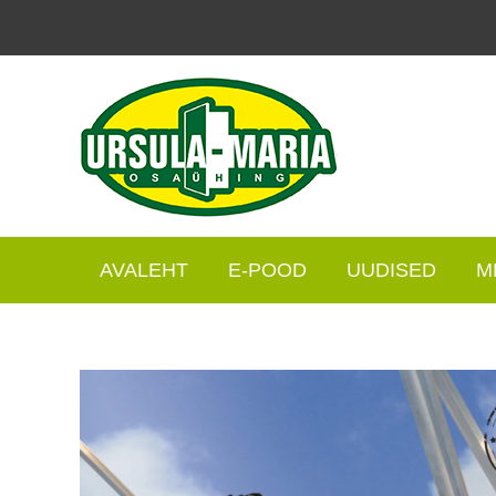
Skip
to
content
AVALEHT
E-POOD
UUDISED
M