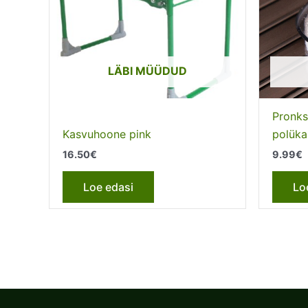
LÄBI MÜÜDUD
Pronks
Kasvuhoone pink
polüka
16.50
€
9.99
€
Loe edasi
Lo