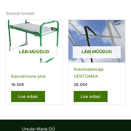
Seotud tooted
LÄBI MÜÜDUD
LÄBI MÜÜDUD
Automaatavaja
Kasvuhoone pink
VENTOMAX
16.50
€
26.00
€
Loe edasi
Loe edasi
Ursula-Maria OÜ