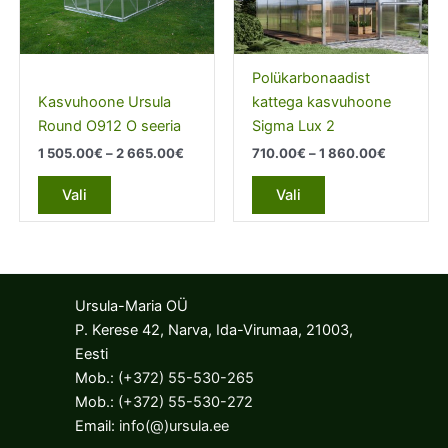
be
be
chosen
chosen
on
on
Polükarbonaadist
the
the
Kasvuhoone Ursula
kattega kasvuhoone
product
product
Round O912 O seeria
Sigma Lux 2
page
page
Price
Price
1 505.00
€
–
2 665.00
€
710.00
€
–
1 860.00
€
range:
range:
This
This
1
710.00€
Vali
Vali
product
product
505.00€
through
through
1
has
has
2
860.00€
multiple
multiple
665.00€
variants.
variants.
The
The
Ursula-Maria OÜ
options
options
P. Kerese 42, Narva, Ida-Virumaa, 21003,
may
may
Eesti
be
be
Mob.:
(+372) 55-530-265
chosen
chosen
Mob.:
(+372) 55-530-272
on
on
Email:
info(@)ursula.ee
the
the