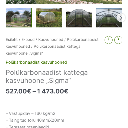
Esileht
/
E-pood
/
Kasvuhooned
/
Polükarbonaadist
kasvuhooned
/ Polükarbonaadist kattega
kasvuhoone „Sigma“
Polükarbonaadist kasvuhooned
Polükarbonaadist kattega
kasvuhoone „Sigma“
Price
527.00
€
–
1 473.00
€
range:
527.00€
through
– Vastupidav – 160 kg/m2
1
– Tsingitud toru 40mmX20mm
473.00€
– Terasest otsaplaadid