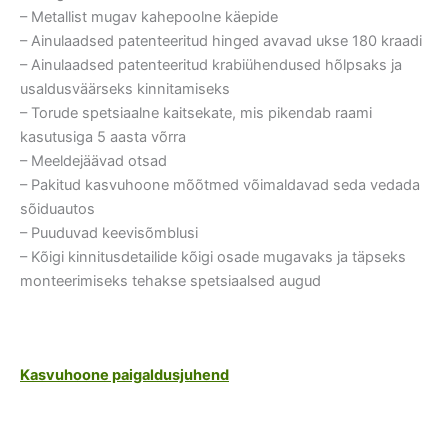
– Metallist mugav kahepoolne käepide
– Ainulaadsed patenteeritud hinged avavad ukse 180 kraadi
– Ainulaadsed patenteeritud krabiühendused hõlpsaks ja
usaldusväärseks kinnitamiseks
– Torude spetsiaalne kaitsekate, mis pikendab raami
kasutusiga 5 aasta võrra
– Meeldejäävad otsad
– Pakitud kasvuhoone mõõtmed võimaldavad seda vedada
sõiduautos
– Puuduvad keevisõmblusi
– Kõigi kinnitusdetailide kõigi osade mugavaks ja täpseks
monteerimiseks tehakse spetsiaalsed augud
Kasvuhoone paigaldusjuhend