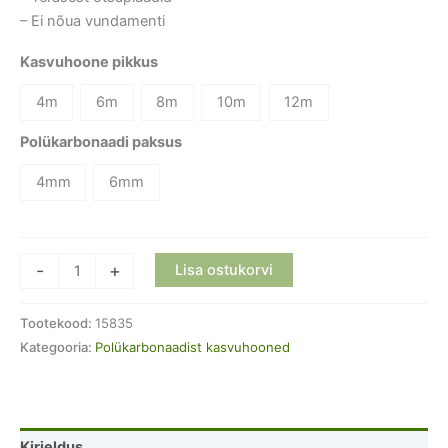
– Ei nõua vundamenti
Kasvuhoone pikkus
4m
6m
8m
10m
12m
Polükarbonaadi paksus
4mm
6mm
Polükarbonaadist
-
+
Lisa ostukorvi
kattega
kasvuhoone
Tootekood:
15835
„Sigma“
Kategooria:
Polükarbonaadist kasvuhooned
kogus
Kirjeldus