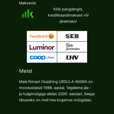
Makseviis
product
product
Kõik pangalingid,
page
page
krediitkaardimaksed või
järelmaks!
Meist
Meie firmast Osaühing URSULA-MARIA on
moodustatud 1998. aastal. Tegeleme jäe -
ja hulgimüügiga alates 2000. aastast. Seega
tänaseks on meil hea kogemus müügialas.