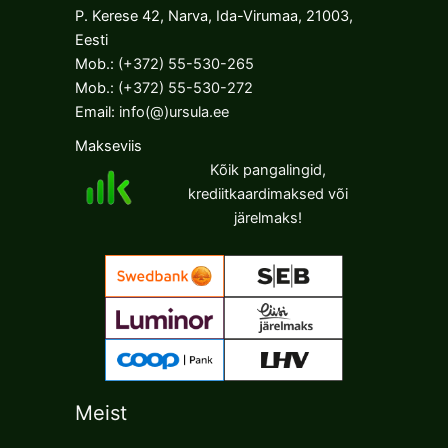
options
options
P. Kerese 42, Narva, Ida-Virumaa, 21003,
may
may
Eesti
be
be
Mob.:
(+372) 55-530-265
chosen
chosen
Mob.:
(+372) 55-530-272
on
on
Email:
info(@)ursula.ee
the
the
Makseviis
product
product
Kõik pangalingid,
page
page
krediitkaardimaksed või
järelmaks!
Meist