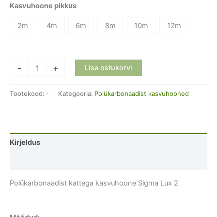
Kasvuhoone pikkus
2m
4m
6m
8m
10m
12m
Polükarbonaadist
-
+
Lisa ostukorvi
kattega
kasvuhoone
Tootekood:
-
Kategooria:
Polükarbonaadist kasvuhooned
Sigma
Lux
2
kogus
Kirjeldus
Lisainfo
Polükarbonaadist kattega kasvuhoone Sigma Lux 2