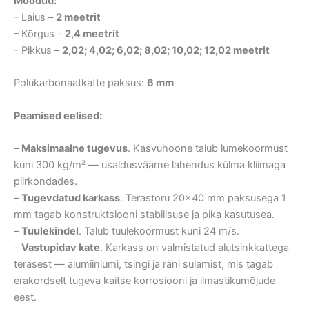
Mõõdud:
– Laius –
2 meetrit
– Kõrgus –
2,4 meetrit
– Pikkus –
2,02; 4,02; 6,02; 8,02; 10,02; 12,02 meetrit
Polükarbonaatkatte paksus:
6 mm
Peamised eelised:
–
Maksimaalne tugevus
. Kasvuhoone talub lumekoormust
kuni 300 kg/m² — usaldusväärne lahendus külma kliimaga
piirkondades.
–
Tugevdatud karkass
. Terastoru 20×40 mm paksusega 1
mm tagab konstruktsiooni stabiilsuse ja pika kasutusea.
–
Tuulekindel
. Talub tuulekoormust kuni 24 m/s.
–
Vastupidav kate
. Karkass on valmistatud alutsinkkattega
terasest — alumiiniumi, tsingi ja räni sulamist, mis tagab
erakordselt tugeva kaitse korrosiooni ja ilmastikumõjude
eest.