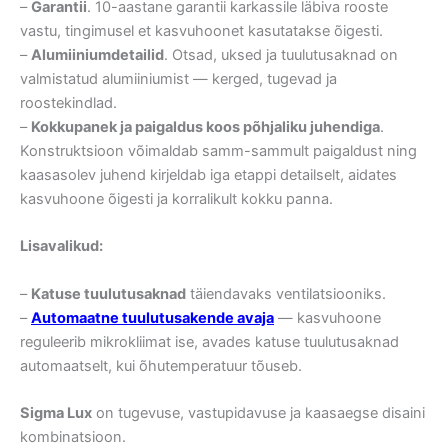
–
Garantii
. 10-aastane garantii karkassile läbiva rooste
vastu, tingimusel et kasvuhoonet kasutatakse õigesti.
–
Alumiiniumdetailid
. Otsad, uksed ja tuulutusaknad on
valmistatud alumiiniumist — kerged, tugevad ja
roostekindlad.
–
Kokkupanek ja paigaldus koos põhjaliku juhendiga
.
Konstruktsioon võimaldab samm-sammult paigaldust ning
kaasasolev juhend kirjeldab iga etappi detailselt, aidates
kasvuhoone õigesti ja korralikult kokku panna.
Lisavalikud:
–
Katuse tuulutusaknad
täiendavaks ventilatsiooniks.
–
Automaatne tuulutusakende avaja
— kasvuhoone
reguleerib mikrokliimat ise, avades katuse tuulutusaknad
automaatselt, kui õhutemperatuur tõuseb.
Sigma Lux
on tugevuse, vastupidavuse ja kaasaegse disaini
kombinatsioon.