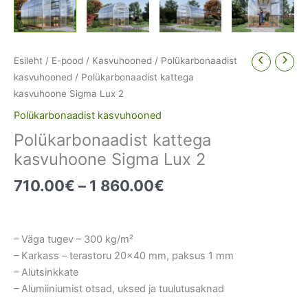
Esileht
/
E-pood
/
Kasvuhooned
/
Polükarbonaadist
kasvuhooned
/ Polükarbonaadist kattega
kasvuhoone Sigma Lux 2
Polükarbonaadist kasvuhooned
Polükarbonaadist kattega
kasvuhoone Sigma Lux 2
Price
710.00
€
–
1 860.00
€
range:
710.00€
through
– Väga tugev – 300 kg/m²
1
– Karkass – terastoru 20×40 mm, paksus 1 mm
860.00€
– Alutsinkkate
– Alumiiniumist otsad, uksed ja tuulutusaknad