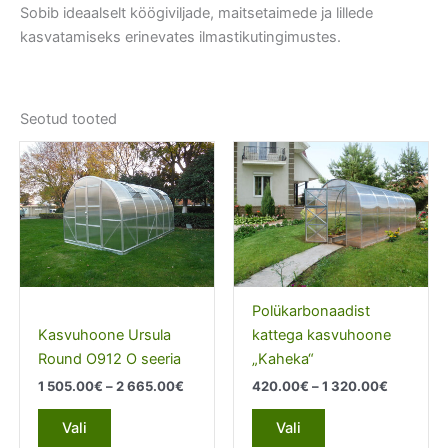
Sobib ideaalselt köögiviljade, maitsetaimede ja lillede
kasvatamiseks erinevates ilmastikutingimustes.
Seotud tooted
Polükarbonaadist
Kasvuhoone Ursula
kattega kasvuhoone
Round O912 O seeria
„Kaheka“
Price
Price
1 505.00
€
–
2 665.00
€
420.00
€
–
1 320.00
€
range:
range:
This
This
1
420.00€
Vali
Vali
product
product
505.00€
through