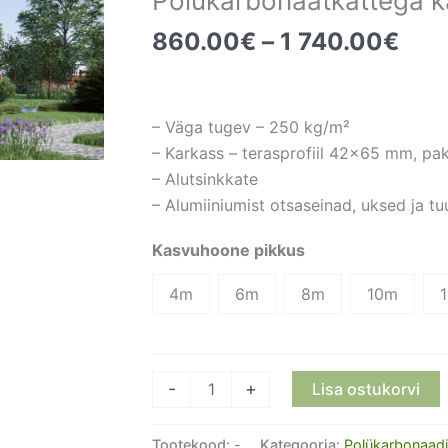
Polükarbonaatkattega
Pric
860.00
€
–
1 740.00
€
rang
860
thr
– Väga tugev – 250 kg/m²
1
– Karkass – terasprofiil 42×65 mm, pa
740
– Alutsinkkate
– Alumiiniumist otsaseinad, uksed ja t
Kasvuhoone pikkus
4m
6m
8m
10m
Polükarbonaatkattega
-
+
Lisa ostukorvi
kasvuhoone
Dome
Tootekood:
-
Kategooria:
Polükarbonaad