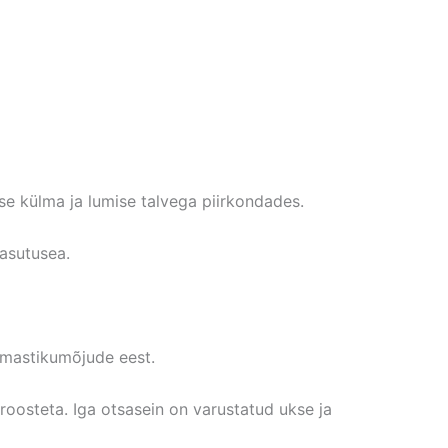
e külma ja lumise talvega piirkondades.
kasutusea.
ilmastikumõjude eest.
 roosteta. Iga otsasein on varustatud ukse ja