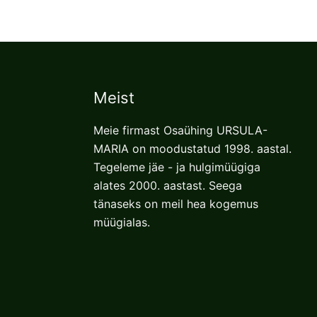
The
options
may
be
chosen
Meist
on
the
Meie firmast Osaühing URSULA-
product
MARIA on moodustatud 1998. aastal.
page
Tegeleme jäe - ja hulgimüügiga
alates 2000. aastast. Seega
tänaseks on meil hea kogemus
müügialas.