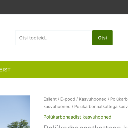
Otsi:
Otsi
EIST
Esileht
/
E-pood
/
Kasvuhooned
/
Polükarb
kasvuhooned
/ Polükarbonaatkattega ka
Polükarbonaadist kasvuhooned