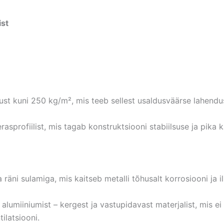
ist
t kuni 250 kg/m², mis teeb sellest usaldusväärse lahendus
profiilist, mis tagab konstruktsiooni stabiilsuse ja pika 
a räni sulamiga, mis kaitseb metalli tõhusalt korrosiooni ja 
lumiiniumist – kergest ja vastupidavast materjalist, mis ei
ilatsiooni.