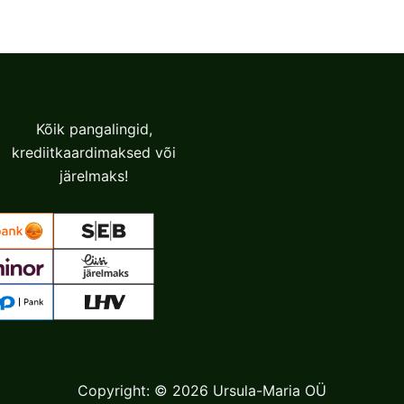
The
The
options
options
may
may
be
be
chosen
chosen
Kõik pangalingid,
on
on
krediitkaardimaksed või
the
the
järelmaks!
product
product
page
page
Copyright: © 2026 Ursula-Maria OÜ