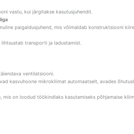
oni vastu, kui järgitakse kasutusjuhendit.
diga
ine paigaldusjuhend, mis võimaldab konstruktsiooni kiires
ihtsustab transporti ja ladustamist.
iendava ventilatsiooni.
ivad kasvuhoone mikrokliimat automaatselt, avades õhutusl
mis on loodud töökindlaks kasutamiseks põhjamaise kliima t