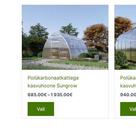
Polükarbonaatkattega
Polüka
kasvuhoone Sungrow
kasvuh
Price
685.00
€
–
1 935.00
€
940.0
range:
This
685.00€
Vali
Val
through
product
1
has
935.00€
multiple
variants.