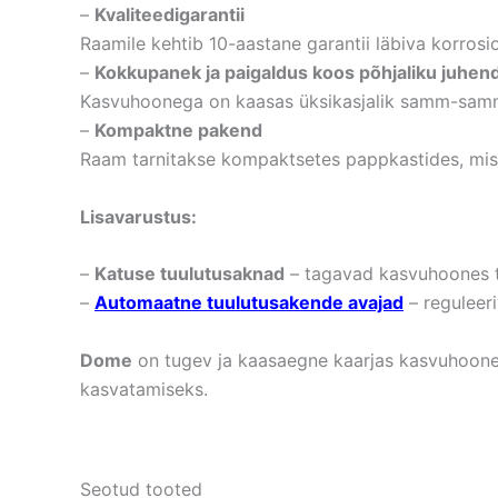
–
Kvaliteedigarantii
Raamile kehtib 10-aastane garantii läbiva korrosio
–
Kokkupanek ja paigaldus koos põhjaliku juhen
Kasvuhoonega on kaasas üksikasjalik samm-sammul
–
Kompaktne pakend
Raam tarnitakse kompaktsetes pappkastides, mis l
Lisavarustus:
–
Katuse tuulutusaknad
– tagavad kasvuhoones tä
–
Automaatne tuulutusakende avajad
– reguleer
Dome
on tugev ja kaasaegne kaarjas kasvuhoone, 
kasvatamiseks.
Seotud tooted