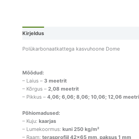
Kirjeldus
Lisainfo
Polükarbonaatkattega kasvuhoone Dome
Mõõdud:
– Laius –
3 meetrit
– Kõrgus –
2,08 meetrit
– Pikkus –
4,06; 6,06; 8,06; 10,06; 12,06 meetri
Põhiomadused:
– Kuju:
kaarjas
– Lumekoormus:
kuni 250 kg/m²
– Raam:
terasprofiil 42×65 mm, paksus 1 mm