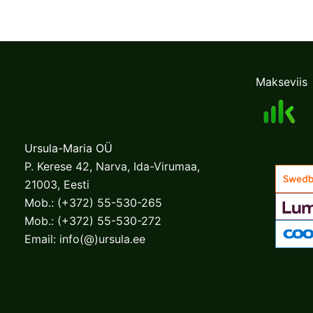
The
options
may
be
Makseviis
chosen
on
the
product
Ursula-Maria OÜ
page
P. Kerese 42, Narva, Ida-Virumaa,
21003, Eesti
Mob.:
(+372) 55-530-265
Mob.:
(+372) 55-530-272
Email:
info(@)ursula.ee