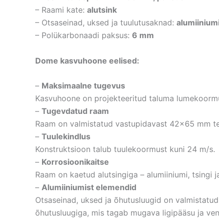
– Raami kate:
alutsink
– Otsaseinad, uksed ja tuulutusaknad:
alumiinium
– Polükarbonaadi paksus:
6 mm
Dome kasvuhoone eelised:
–
Maksimaalne tugevus
Kasvuhoone on projekteeritud taluma lumekoormus
–
Tugevdatud raam
Raam on valmistatud vastupidavast 42×65 mm teras
–
Tuulekindlus
Konstruktsioon talub tuulekoormust kuni 24 m/s.
–
Korrosioonikaitse
Raam on kaetud alutsingiga – alumiiniumi, tsingi j
–
Alumiiniumist elemendid
Otsaseinad, uksed ja õhutusluugid on valmistatud a
õhutusluugiga, mis tagab mugava ligipääsu ja vent