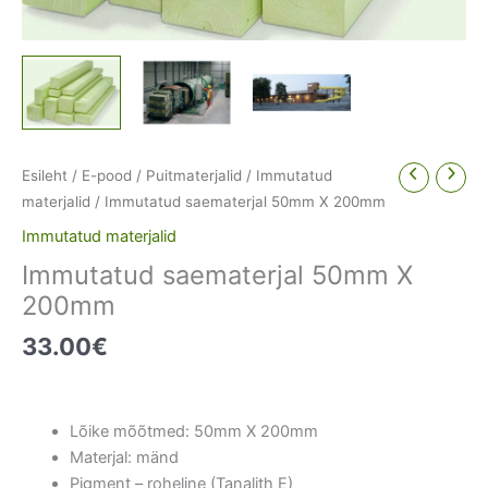
Esileht
/
E-pood
/
Puitmaterjalid
/
Immutatud
materjalid
/ Immutatud saematerjal 50mm X 200mm
Immutatud materjalid
Immutatud saematerjal 50mm X
200mm
33.00
€
Lõike mõõtmed: 50mm X 200mm
Materjal: mänd
Pigment – roheline (Tanalith E)