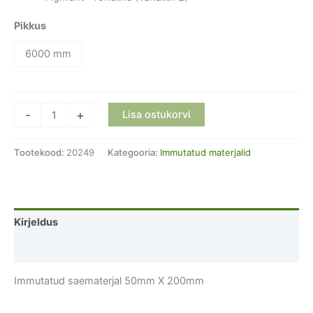
Pikkus
6000 mm
Immutatud
-
+
Lisa ostukorvi
saematerjal
50mm
Tootekood:
20249
Kategooria:
Immutatud materjalid
X
200mm
kogus
Kirjeldus
Lisainfo
Immutatud saematerjal 50mm X 200mm