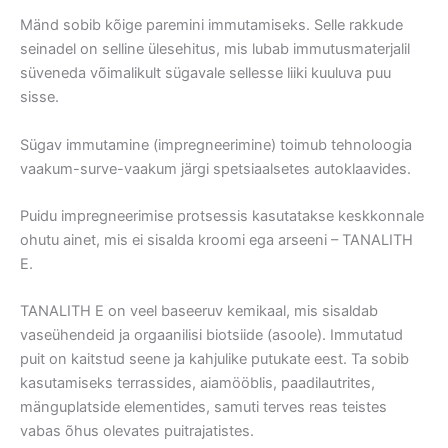
Mänd sobib kõige paremini immutamiseks. Selle rakkude
seinadel on selline ülesehitus, mis lubab immutusmaterjalil
süveneda võimalikult sügavale sellesse liiki kuuluva puu
sisse.
Sügav immutamine (impregneerimine) toimub tehnoloogia
vaakum-surve-vaakum järgi spetsiaalsetes autoklaavides.
Puidu impregneerimise protsessis kasutatakse keskkonnale
ohutu ainet, mis ei sisalda kroomi ega arseeni – TANALITH
E.
TANALITH E on veel baseeruv kemikaal, mis sisaldab
vaseühendeid ja orgaanilisi biotsiide (asoole). Immutatud
puit on kaitstud seene ja kahjulike putukate eest. Ta sobib
kasutamiseks terrassides, aiamööblis, paadilautrites,
mänguplatside elementides, samuti terves reas teistes
vabas õhus olevates puitrajatistes.