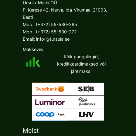
The
The
Ursula-Maria OÜ
options
options
P. Kerese 42, Narva, Ida-Virumaa, 21003,
may
may
Eesti
be
be
Mob.:
(+372) 55-530-265
chosen
chosen
Mob.:
(+372) 55-530-272
on
on
Email:
info(@)ursula.ee
the
the
Makseviis
product
product
Kõik pangalingid,
page
page
krediitkaardimaksed või
järelmaks!
Meist