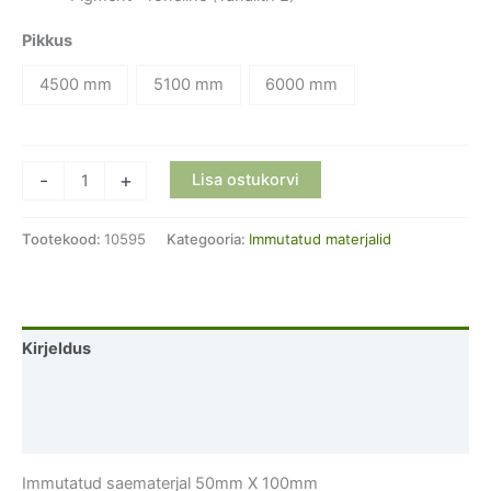
Pikkus
4500 mm
5100 mm
6000 mm
Immutatud
-
+
Lisa ostukorvi
saematerjal
50mm
Tootekood:
10595
Kategooria:
Immutatud materjalid
X
100mm
kogus
Kirjeldus
Lisainfo
Arvustused (0)
Immutatud saematerjal 50mm X 100mm