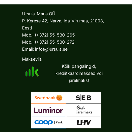
variants.
variants.
The
The
Ursula-Maria OÜ
options
options
P. Kerese 42, Narva, Ida-Virumaa, 21003,
may
may
Eesti
be
be
Mob.:
(+372) 55-530-265
chosen
chosen
Mob.:
(+372) 55-530-272
on
on
Email:
info(@)ursula.ee
the
the
Makseviis
product
product
Kõik pangalingid,
page
page
krediitkaardimaksed või
järelmaks!