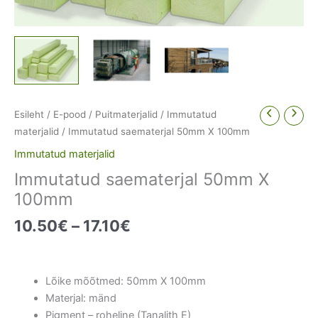
Esileht
/
E-pood
/
Puitmaterjalid
/
Immutatud
materjalid
/ Immutatud saematerjal 50mm X 100mm
Immutatud materjalid
Immutatud saematerjal 50mm X
100mm
Price
10.50
€
–
17.10
€
range:
10.50€
through
Lõike mõõtmed: 50mm X 100mm
17.10€
Materjal: mänd
Pigment – roheline (Tanalith E)