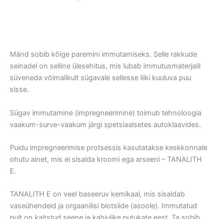
Mänd sobib kõige paremini immutamiseks. Selle rakkude
seinadel on selline ülesehitus, mis lubab immutusmaterjalil
süveneda võimalikult sügavale sellesse liiki kuuluva puu
sisse.
Sügav immutamine (impregneerimine) toimub tehnoloogia
vaakum-surve-vaakum järgi spetsiaalsetes autoklaavides.
Puidu impregneerimise protsessis kasutatakse keskkonnale
ohutu ainet, mis ei sisalda kroomi ega arseeni – TANALITH
E.
TANALITH E on veel baseeruv kemikaal, mis sisaldab
vaseühendeid ja orgaanilisi biotsiide (asoole). Immutatud
puit on kaitstud seene ja kahjulike putukate eest. Ta sobib