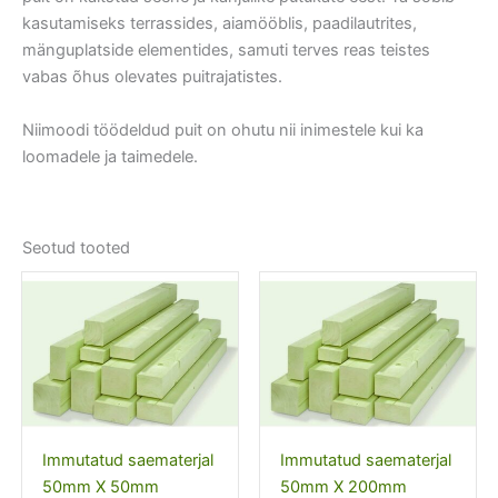
kasutamiseks terrassides, aiamööblis, paadilautrites,
mänguplatside elementides, samuti terves reas teistes
vabas õhus olevates puitrajatistes.
Niimoodi töödeldud puit on ohutu nii inimestele kui ka
loomadele ja taimedele.
Seotud tooted
Immutatud saematerjal
Immutatud saematerjal
50mm X 50mm
50mm X 200mm