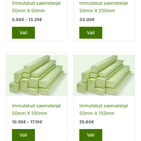
Immutatud saematerjal
Immutatud saematerjal
50mm X 50mm
50mm X 200mm
Price
5.00
€
–
13.25
€
33.00
€
range:
This
This
5.00€
Vali
Vali
product
product
through
13.25€
has
has
multiple
multiple
variants.
variants.
The
The
options
options
may
may
be
be
chosen
chosen
on
on
Immutatud saematerjal
Immutatud saematerjal
the
the
50mm X 100mm
50mm X 150mm
product
product
Price
10.50
€
–
17.10
€
25.60
€
page
page
range:
This
This
10.50€
Vali
Vali
product
product
through