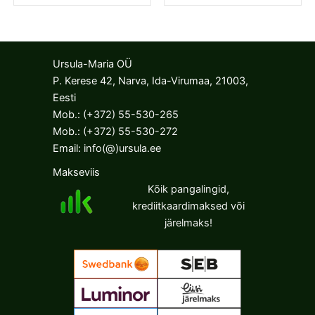
17.10€
has
has
multiple
multiple
variants.
variants.
The
The
Ursula-Maria OÜ
options
options
P. Kerese 42, Narva, Ida-Virumaa, 21003,
may
may
Eesti
be
be
Mob.:
(+372) 55-530-265
chosen
chosen
Mob.:
(+372) 55-530-272
on
on
Email:
info(@)ursula.ee
the
the
Makseviis
product
product
Kõik pangalingid,
page
page
krediitkaardimaksed või
järelmaks!