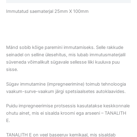
Immutatud saematerjal 25mm X 100mm
Mänd sobib kõige paremini immutamiseks. Selle rakkude
seinadel on selline ülesehitus, mis lubab immutusmaterjalil
süveneda võimalikult sügavale sellesse liiki kuuluva puu
sisse.
Sügav immutamine (impregneerimine) toimub tehnoloogia
vaakum-surve-vaakum järgi spetsiaalsetes autoklaavides.
Puidu impregneerimise protsessis kasutatakse keskkonnale
ohutu ainet, mis ei sisalda kroomi ega arseeni – TANALITH
E.
TANALITH E on veel baseeruv kemikaal, mis sisaldab