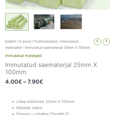
Esileht
/
E-pood
/
Puitmaterjalid
/
Immutatud
materjalid
/ Immutatud saematerjal 25mm X 100mm
Immutatud materjalid
Immutatud saematerjal 25mm X
100mm
Price
4.00
€
–
7.90
€
range:
4.00€
through
Lõike mõõtmed: 25mm X 100mm
7.90€
Materjal: mänd
Pigment – roheline (Tanalith E)