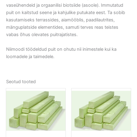
vaseühendeid ja orgaanilisi biotsiide (asoole). Immutatud
puit on kaitstud seene ja kahjulike putukate eest. Ta sobib
kasutamiseks terrassides, aiamööblis, paadilautrites,
mänguplatside elementides, samuti terves reas teistes
vabas õhus olevates puitrajatistes.
Niimoodi töödeldud puit on ohutu nii inimestele kui ka
loomadele ja taimedele.
Seotud tooted