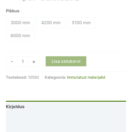
Pikkus
3000 mm
4200 mm
5100 mm
6000 mm
Immutatud
-
+
Lisa ostukorvi
saematerjal
25mm
Tootekood:
10592
Kategooria:
Immutatud materjalid
X
100mm
kogus
Kirjeldus
Lisainfo
Arvustused (0)