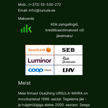
Mob.:
(+372) 55-530-272
Email:
info(@)ursula.ee
Makseviis
Kõik pangalingid,
krediitkaardimaksed või
järelmaks!
Meist
Meie firmast Osaühing URSULA-MARIA on
moodustatud 1998. aastal. Tegeleme jäe -
ja hulgimüügiga alates 2000. aastast. Seega