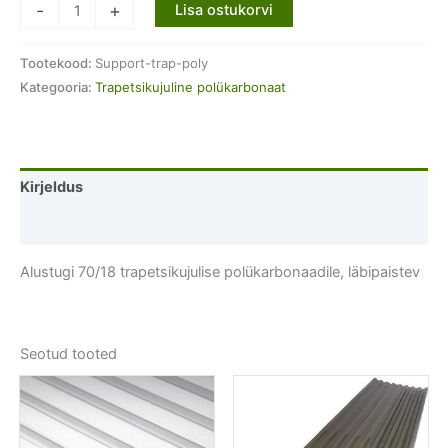
Alustugi
-
+
Lisa ostukorvi
70/18
trapetsikujulise
Tootekood:
Support-trap-poly
polükarbonaadile,
Kategooria:
Trapetsikujuline polükarbonaat
läbipaistev
kogus
Kirjeldus
Lisainfo
Alustugi 70/18 trapetsikujulise polükarbonaadile, läbipaistev
Seotud tooted