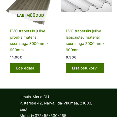
LÄBI MÜÜDUD
PVC trapetsikujuline
PVC trapetsikujuline
pronks materjal
läbipaistev materjal
suurusega 3000mm x
suurusega 2000mm x
900mm
900mm
14.90
€
9.90
€
Loe edasi
Lisa ostukorvi
Ursula-Maria OÜ
P. Kerese 42, Narva, Ida-Virumaa, 21003,
Eesti
Mob.:
(+372) 55-530-265