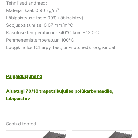
Tehnilised andmed:
Materjali kaal: 0,96 kg/m²
Läbipaistvuse tase: 90% (läbipaistev)
Soojuspaisumise: 0,07 mm/mºC
Kasutuse temperatuurid: -40°C kuni +120°C
Pehmenemistemperatuur: 100°C
Löögikindlus (Charpy Test, un-notched): löögikindel
Paigaldusjuhend
Alustugi 70/18 trapetsikujulise polükarbonaadile,
läbipaistev
Seotud tooted