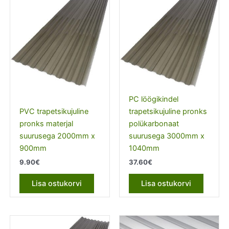
PC löögikindel
PVC trapetsikujuline
trapetsikujuline pronks
pronks materjal
polükarbonaat
suurusega 2000mm x
suurusega 3000mm x
900mm
1040mm
9.90
€
37.60
€
Lisa ostukorvi
Lisa ostukorvi