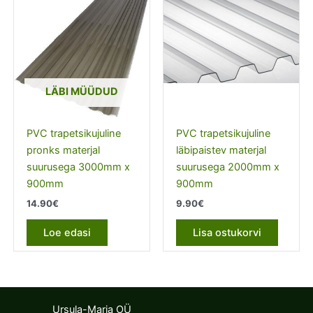
LÄBI MÜÜDUD
PVC trapetsikujuline
PVC trapetsikujuline
pronks materjal
läbipaistev materjal
suurusega 3000mm x
suurusega 2000mm x
900mm
900mm
14.90
€
9.90
€
Loe edasi
Lisa ostukorvi
Ursula-Maria OÜ