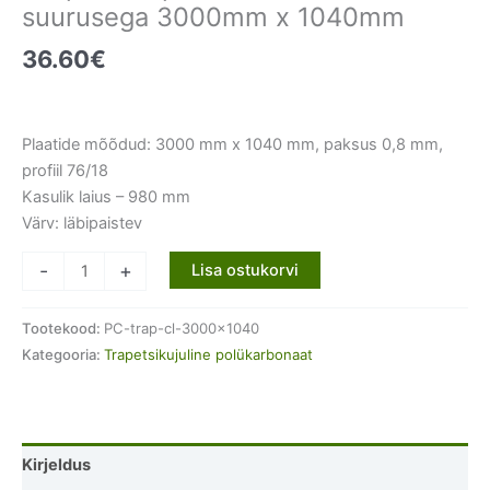
suurusega 3000mm x 1040mm
36.60
€
Plaatide mõõdud: 3000 mm x 1040 mm, paksus 0,8 mm,
profiil 76/18
Kasulik laius – 980 mm
Värv: läbipaistev
PC
-
+
Lisa ostukorvi
löögikindel
trapetsikujuline
Tootekood:
PC-trap-cl-3000x1040
läbipaistev
Kategooria:
Trapetsikujuline polükarbonaat
polükarbonaat
suurusega
3000mm
x
Kirjeldus
1040mm