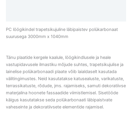
kogus
Lisainfo
Arvustused (0)
PC löögikindel trapetsikujuline läbipaistev polükarbonaat
suurusega 3000mm x 1040mm
Tänu plaatide kergele kaalule, löögikindlusele ja heale
vastupidavusele ilmastiku mõjude suhtes, trapetsikujulise ja
lainelise polükarbonaadi plaate võib laialdaselt kasutada
välitingimustes. Neid kasutatakse katusealuste, varikatustе,
terrassikatuste, rõdude, jms. rajamiseks, samuti dekoratiivse
materjalina hoonete fassaadide viimistlemisel. Sisetööde
käigus kasutatakse seda polükarbonaati läbipaistvate
vaheseinte ja dekoratiivsete elementide rajamisel.