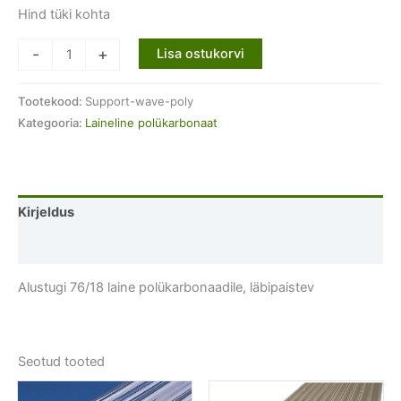
Hind tüki kohta
Alustugi
-
+
Lisa ostukorvi
76/18
laine
Tootekood:
Support-wave-poly
polükarbonaadile,
Kategooria:
Laineline polükarbonaat
läbipaistev
kogus
Kirjeldus
Lisainfo
Alustugi 76/18 laine polükarbonaadile, läbipaistev
Seotud tooted