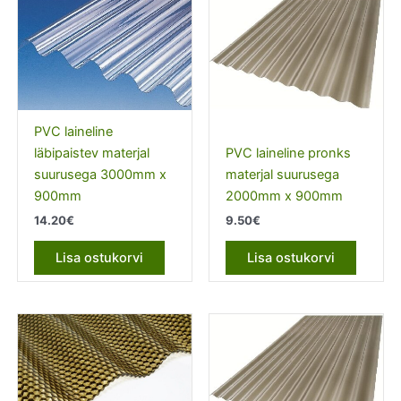
PVC laineline
läbipaistev materjal
PVC laineline pronks
suurusega 3000mm x
materjal suurusega
900mm
2000mm x 900mm
14.20
€
9.50
€
Lisa ostukorvi
Lisa ostukorvi