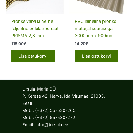
Pronksivärvi laineline
PVC laineline pronks
reljeefne polükarbonaat
materjal suurusega
PRISMA 2,8 mm
3000mm x 900mm
115.00
€
14.20
€
Lisa ostukorvi
Lisa ostukorvi
Ursula-Maria OÜ
P. Kerese 42, Narva, Ida-Virumaa, 21003,
Eesti
Mob.:
(+372) 55-530-265
Mob.:
(+372) 55-530-272
Email:
info(@)ursula.ee