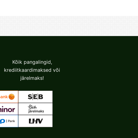
variants.
The
options
may
be
chosen
on
the
Kõik pangalingid,
product
krediitkaardimaksed või
page
järelmaks!