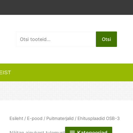
Otsi:
Otsi
EIST
Esileht
/
E-pood
/
Puitmaterjalid
/ Ehitusplaadid OSB-3
Kategooriad
Näitan ainukest tulemust