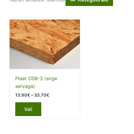
Plaat OSB-3 (sirge
servaga)
Price
13.90
€
–
33.70
€
range:
This
13.90€
Vali
through
product
33.70€
has
multiple