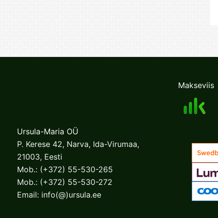
Makseviis
Ursula-Maria OÜ
P. Kerese 42, Narva, Ida-Virumaa,
21003, Eesti
Mob.:
(+372) 55-530-265
Mob.:
(+372) 55-530-272
Email:
info(@)ursula.ee