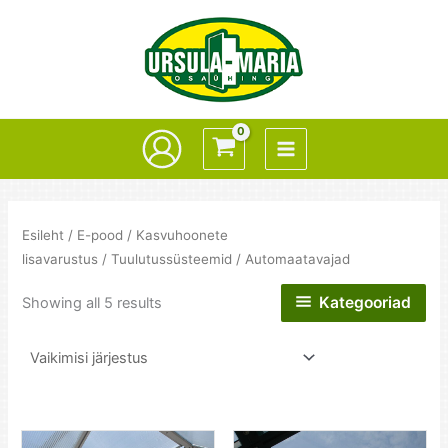
Skip
to
content
Esileht
/
E-pood
/
Kasvuhoonete
lisavarustus
/
Tuulutussüsteemid
/ Automaatavajad
Kategooriad
Showing all 5 results