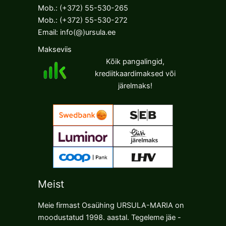
Mob.:
(+372) 55-530-265
Mob.:
(+372) 55-530-272
Email:
info(@)ursula.ee
Makseviis
Kõik pangalingid,
krediitkaardimaksed või
järelmaks!
Meist
Meie firmast Osaühing URSULA-MARIA on
moodustatud 1998. aastal. Tegeleme jäe -