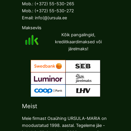
Mob.:
(+372) 55-530-265
Mob.:
(+372) 55-530-272
Email:
info(@)ursula.ee
Makseviis
Kõik pangalingid,
krediitkaardimaksed või
järelmaks!
Meist
Meie firmast Osaühing URSULA-MARIA on
moodustatud 1998. aastal. Tegeleme jäe -