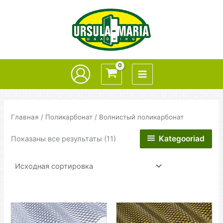
Перейти
к
содержимому
Главная
/
Поликарбонат
/ Волнистый поликарбонат
Kategooriad
Показаны все результаты (11)