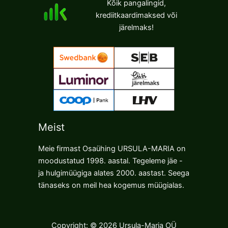
Kõik pangalingid,
krediitkaardimaksed või
järelmaks!
Meist
Meie firmast Osaühing URSULA-MARIA on
moodustatud 1998. aastal. Tegeleme jäe -
ja hulgimüügiga alates 2000. aastast. Seega
tänaseks on meil hea kogemus müügialas.
Copyright: © 2026 Ursula-Maria OÜ