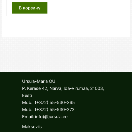
В корзину
Ursula-Maria OÜ
P. Kerese 42, Narva, Ida-Virumaa, 21003,
Eesti
Mob.:
(+372) 55-530-265
Mob.:
(+372) 55-530-272
Email:
info(@)ursula.ee
Makseviis