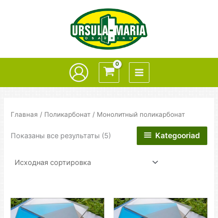
Перейти
к
содержимому
Главная
/
Поликарбонат
/ Монолитный поликарбонат
Kategooriad
Показаны все результаты (5)