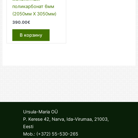
поликарбонат 6мм
(2050мм Х 3050мм)
390.00
€
В корзину
Ursula-Maria OÜ
P. Kerese 42, Narva, Ida-Virumaa, 21003,
Eesti
Mob.:
(+372) 55-530-265