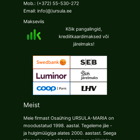
Mob.:
(+372) 55-530-272
Email:
info(@)ursula.ee
Makseviis
Kõik pangalingid,
krediitkaardimaksed või
järelmaks!
Meist
Meie firmast Osaühing URSULA-MARIA on
moodustatud 1998. aastal. Tegeleme jäe -
ja hulgimüügiga alates 2000. aastast. Seega