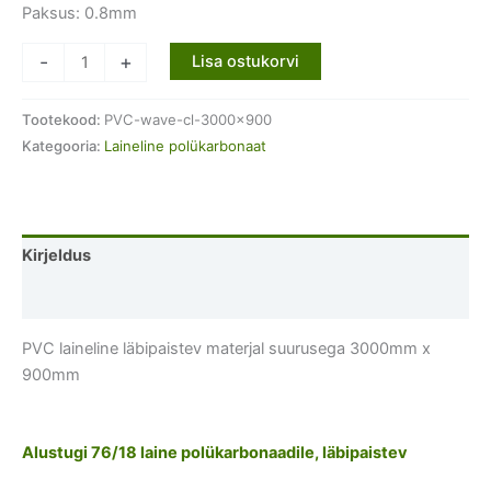
Paksus: 0.8mm
PVC
-
+
Lisa ostukorvi
laineline
läbipaistev
Tootekood:
PVC-wave-cl-3000x900
materjal
Kategooria:
Laineline polükarbonaat
suurusega
3000mm
x
900mm
Kirjeldus
kogus
Lisainfo
PVC laineline läbipaistev materjal suurusega 3000mm x
900mm
Alustugi 76/18 laine polükarbonaadile, läbipaistev