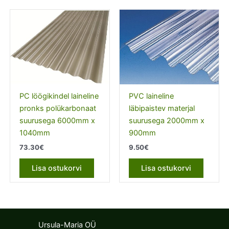
PC löögikindel laineline
PVC laineline
pronks polükarbonaat
läbipaistev materjal
suurusega 6000mm x
suurusega 2000mm x
1040mm
900mm
73.30
€
9.50
€
Lisa ostukorvi
Lisa ostukorvi
Ursula-Maria OÜ