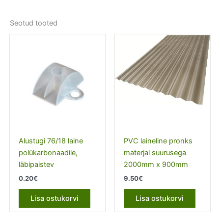
Seotud tooted
Alustugi 76/18 laine
PVC laineline pronks
polükarbonaadile,
materjal suurusega
läbipaistev
2000mm x 900mm
0.20
€
9.50
€
Lisa ostukorvi
Lisa ostukorvi