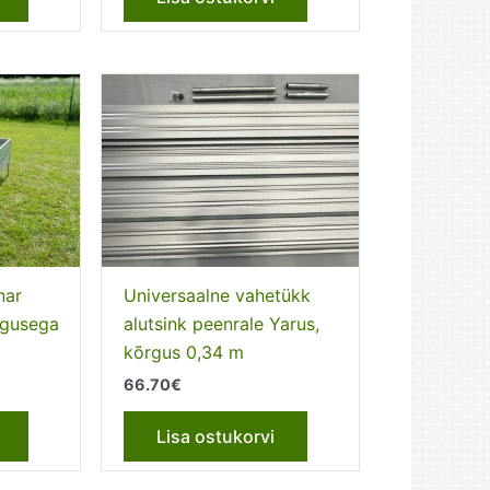
nar
Universaalne vahetükk
rgusega
alutsink peenrale Yarus,
kõrgus 0,34 m
66.70
€
Lisa ostukorvi