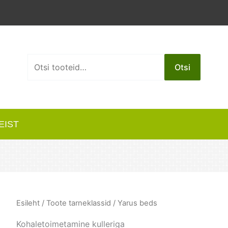
Otsi:
Otsi
EIST
Esileht
/ Toote tarneklassid / Yarus beds
Kohaletoimetamine kulleriga