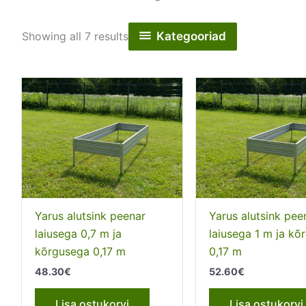
Kategooriad
Showing all 7 results
Yarus alutsink peenar
Yarus alutsink pee
laiusega 0,7 m ja
laiusega 1 m ja kõ
kõrgusega 0,17 m
0,17 m
48.30
€
52.60
€
Lisa ostukorvi
Lisa ostukorvi