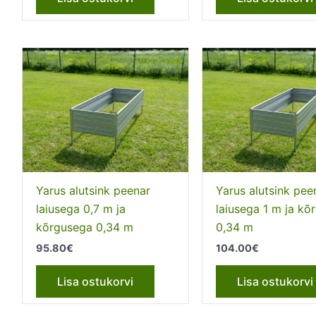
Yarus alutsink peenar
Yarus alutsink pee
laiusega 0,7 m ja
laiusega 1 m ja kõ
kõrgusega 0,34 m
0,34 m
95.80
€
104.00
€
Lisa ostukorvi
Lisa ostukorvi