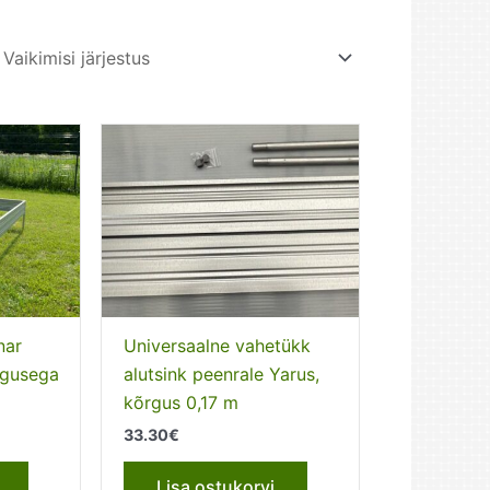
nar
Universaalne vahetükk
rgusega
alutsink peenrale Yarus,
kõrgus 0,17 m
33.30
€
Lisa ostukorvi