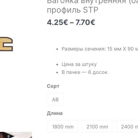
Вагонка внутренняя (б
профиль STP
Диапазон
4.25
€
–
7.70
€
цен:
4.25€
–
Размеры сечения: 15 мм Х 90 
7.70€
Цена за штуку
В пачке — 6 досок
Сорт
AB
Длина
1800 mm
2100 mm
2400 