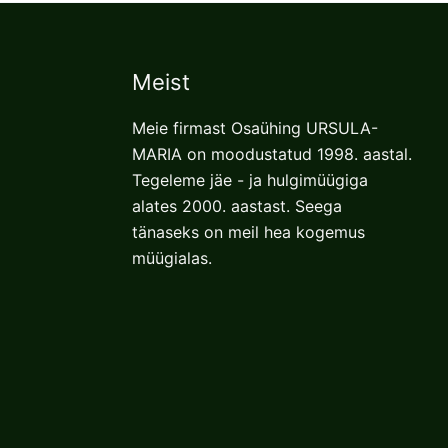
выбрать
на
странице
Meist
товара.
Meie firmast Osaühing URSULA-
MARIA on moodustatud 1998. aastal.
Tegeleme jäe - ja hulgimüügiga
alates 2000. aastast. Seega
tänaseks on meil hea kogemus
müügialas.