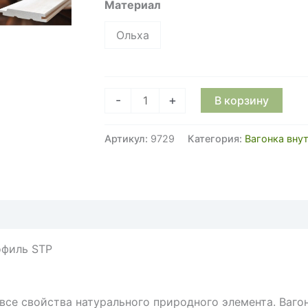
Материал
Ольха
Количество
-
+
В корзину
товара
Вагонка
Артикул:
9729
Категория:
Вагонка вну
внутренняя
(банная)
15мм
Х
90мм,
профиль
офиль STP
STP
все свойства натурального природного элемента. Ваго