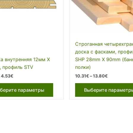
Строганная четырехгра
доска с фасками, профи
ка внутренняя 12мм Х
SHP 28mm X 90mm (бан
, профиль STV
полки)
Диапазон
Диапазон
–
4.53
€
10.31
€
–
13.80
€
цен:
цен:
Этот
3.63€
10.31€
берите параметры
Выберите параметр
–
–
товар
4.53€
13.80€
имеет
несколько
вариаций.
Опции
можно