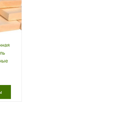
нная
ль
ные
Этот
ы
товар
имеет
несколько
вариаций.
Опции
можно