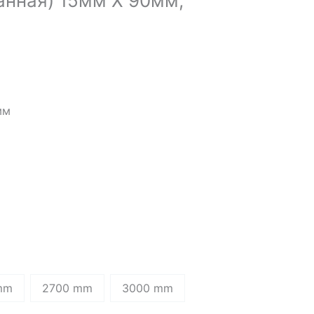
анная) 15мм Х 90мм,
мм
mm
2700 mm
3000 mm