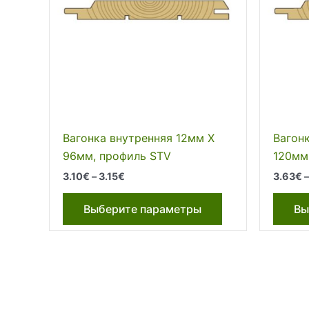
Вагонка внутренняя 12мм Х
Вагон
96мм, профиль STV
120мм
Диапазон
3.10
€
–
3.15
€
3.63
€
цен:
Этот
3.10€
Выберите параметры
Вы
–
товар
3.15€
имеет
несколько
вариаций.
Опции
можно