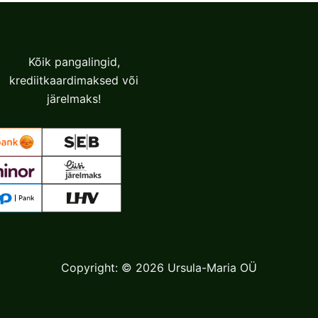
выбрать
на
странице
Kõik pangalingid,
товара.
krediitkaardimaksed või
järelmaks!
Copyright: © 2026 Ursula-Maria OÜ