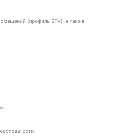
помещений (профиль STV), а также
мм
шероховатости