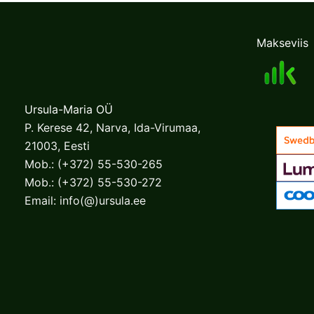
выбрать
на
Makseviis
странице
товара.
Ursula-Maria OÜ
P. Kerese 42, Narva, Ida-Virumaa,
21003, Eesti
Mob.:
(+372) 55-530-265
Mob.:
(+372) 55-530-272
Email:
info(@)ursula.ee