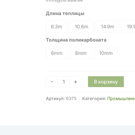
Длина теплицы
6.3m
10.6m
14.9m
19.
Толщина поликарбоната
6mm
8mm
10mm
Количество
-
+
В корзину
товара
Промышленная
Артикул:
6375
Категория:
Промышленн
теплица
Farmer
7.5