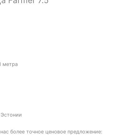
 Farmer 7.5
Диапазон
ен:
4
490.00€
4
575.00€
1 метра
 Эстонии
 нас более точное ценовое предложение: