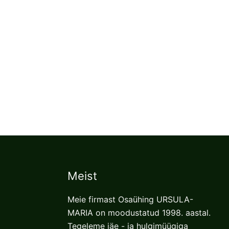
Meist
Meie firmast Osaühing URSULA-
MARIA on moodustatud 1998. aastal.
Tegeleme jäe - ja hulgimüügiga