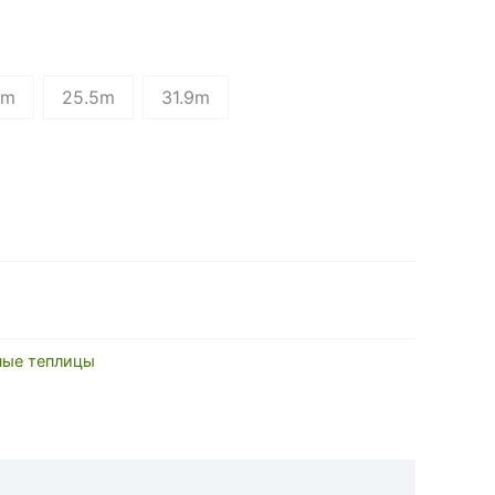
1m
25.5m
31.9m
ые теплицы