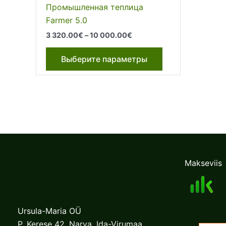
Промышленная теплица
Farmer 5.0
Диапазон
3 320.00
€
–
10 000.00
€
цен:
Этот
3
Выберите параметры
320.00€
товар
–
имеет
10
несколько
000.00€
вариаций.
Опции
можно
выбрать
на
Makseviis
странице
товара.
Ursula-Maria OÜ
P. Kerese 42, Narva, Ida-Virumaa,