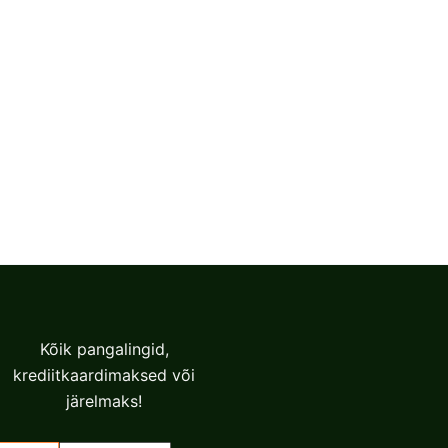
Kõik pangalingid,
krediitkaardimaksed või
järelmaks!