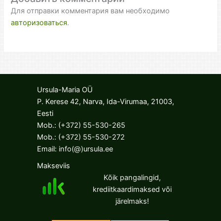
Для отправки комментария вам необходимо
авторизоваться
.
Ursula-Maria OÜ
P. Kerese 42, Narva, Ida-Virumaa, 21003,
Eesti
Mob.:
(+372) 55-530-265
Mob.:
(+372) 55-530-272
Email:
info(@)ursula.ee
Makseviis
Kõik pangalingid,
krediitkaardimaksed või
järelmaks!