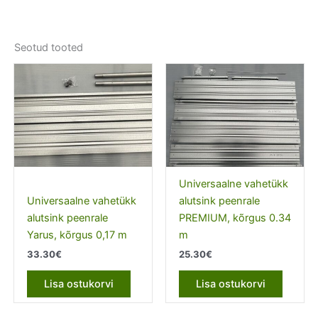
Seotud tooted
Universaalne vahetükk
Universaalne vahetükk
alutsink peenrale
alutsink peenrale
PREMIUM, kõrgus 0.34
Yarus, kõrgus 0,17 m
m
33.30
€
25.30
€
Lisa ostukorvi
Lisa ostukorvi