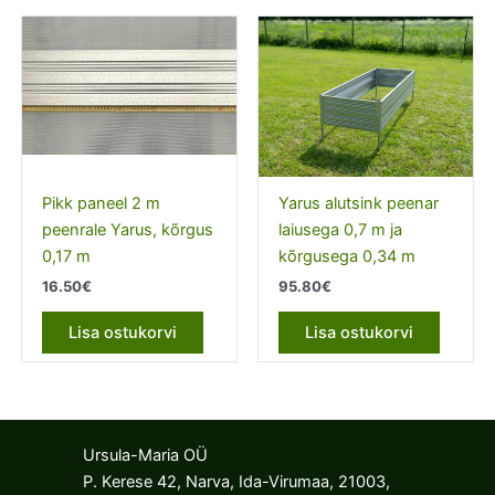
Pikk paneel 2 m
Yarus alutsink peenar
peenrale Yarus, kõrgus
laiusega 0,7 m ja
0,17 m
kõrgusega 0,34 m
16.50
€
95.80
€
Lisa ostukorvi
Lisa ostukorvi
Ursula-Maria OÜ
P. Kerese 42, Narva, Ida-Virumaa, 21003,