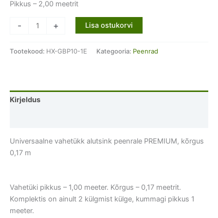
Pikkus – 2,00 meetrit
Universaalne
-
+
Lisa ostukorvi
vahetükk
alutsink
Tootekood:
HX-GBP10-1E
Kategooria:
Peenrad
peenrale
PREMIUM,
kõrgus
0,17
Kirjeldus
m
kogus
Lisainfo
Universaalne vahetükk alutsink peenrale PREMIUM, kõrgus
0,17 m
Vahetüki pikkus – 1,00 meeter. Kõrgus – 0,17 meetrit.
Komplektis on ainult 2 külgmist külge, kummagi pikkus 1
meeter.