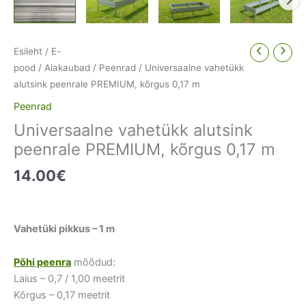
Esileht
/
E-
pood
/
Aiakaubad
/
Peenrad
/ Universaalne vahetükk
alutsink peenrale PREMIUM, kõrgus 0,17 m
Peenrad
Universaalne vahetükk alutsink
peenrale PREMIUM, kõrgus 0,17 m
14.00
€
Vahetüki pikkus – 1 m
Põhi peenra
mõõdud:
Laius – 0,7 / 1,00 meetrit
Kõrgus – 0,17 meetrit