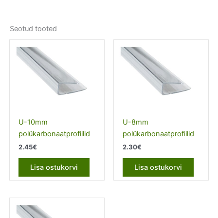
Seotud tooted
U-10mm
U-8mm
polükarbonaatprofiilid
polükarbonaatprofiilid
2.45
€
2.30
€
Lisa ostukorvi
Lisa ostukorvi