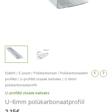
Esileht
/
E-pood
/
Polükarbonaat
/
Polükarbonaadist
profiilid
/
U-profiilid otsade kaitseks
/ U-6mm
polükarbonaatprofiil
U-profiilid otsade kaitseks
U-6mm polükarbonaatprofiil
2.15
€