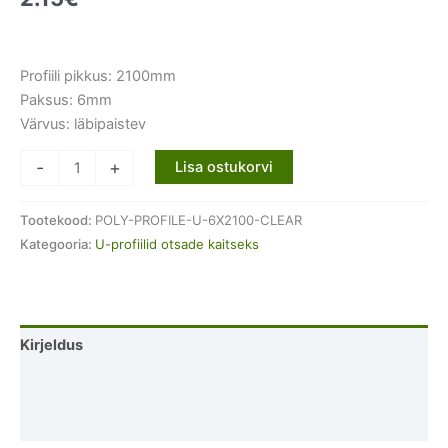
Profiili pikkus: 2100mm
Paksus: 6mm
Värvus: läbipaistev
U-
-
+
Lisa ostukorvi
6mm
polükarbonaatprofiil
Tootekood:
POLY-PROFILE-U-6X2100-CLEAR
kogus
Kategooria:
U-profiilid otsade kaitseks
Kirjeldus
Lisainfo
Arvustused (0)