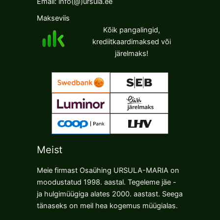
Email:
info(@)ursula.ee
Makseviis
Kõik pangalingid,
krediitkaardimaksed või
järelmaks!
Meist
Meie firmast Osaühing URSULA-MARIA on
moodustatud 1998. aastal. Tegeleme jäe -
ja hulgimüügiga alates 2000. aastast. Seega
tänaseks on meil hea kogemus müügialas.