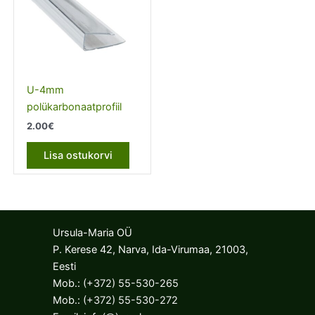
U-4mm
polükarbonaatprofiil
2.00
€
Lisa ostukorvi
Ursula-Maria OÜ
P. Kerese 42, Narva, Ida-Virumaa, 21003,
Eesti
Mob.:
(+372) 55-530-265
Mob.:
(+372) 55-530-272