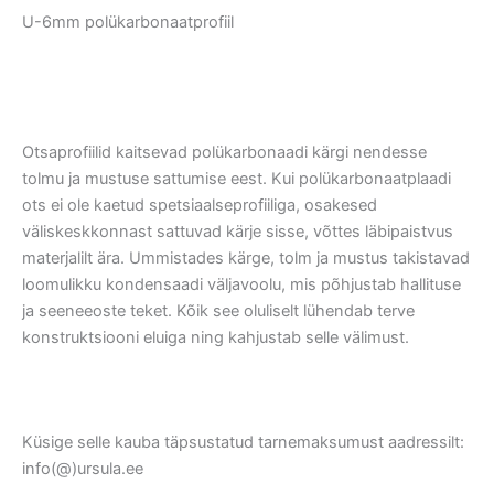
U-6mm polükarbonaatprofiil
Otsaprofiilid kaitsevad polükarbonaadi kärgi nendesse
tolmu ja mustuse sattumise eest. Kui polükarbonaatplaadi
ots ei ole kaetud spetsiaalseprofiiliga, osakesed
väliskeskkonnast sattuvad kärje sisse, võttes läbipaistvus
materjalilt ära. Ummistades kärge, tolm ja mustus takistavad
loomulikku kondensaadi väljavoolu, mis põhjustab hallituse
ja seeneeoste teket. Kõik see oluliselt lühendab terve
konstruktsiooni eluiga ning kahjustab selle välimust.
Küsige selle kauba täpsustatud tarnemaksumust aadressilt:
info(@)ursula.ee