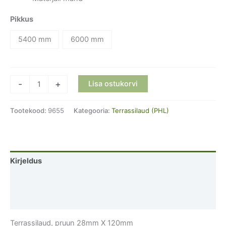
20.10€
Pikkus
5400 mm
6000 mm
Terrassilaud,
-
+
Lisa ostukorvi
pruun
28mm
Tootekood:
9655
Kategooria:
Terrassilaud (PHL)
X
120mm
kogus
Kirjeldus
Lisainfo
Arvustused (0)
Terrassilaud, pruun 28mm X 120mm