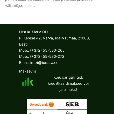
välismõjude eest.
Ursula-Maria OÜ
P. Kerese 42, Narva, Ida-Virumaa, 21003,
Eesti
Mob.:
(+372) 55-530-265
Mob.:
(+372) 55-530-272
Email:
info(@)ursula.ee
Makseviis
Kõik pangalingid,
krediitkaardimaksed või
järelmaks!