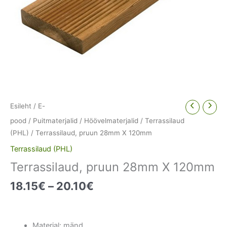
Esileht
/
E-
pood
/
Puitmaterjalid
/
Höövelmaterjalid
/
Terrassilaud
(PHL)
/ Terrassilaud, pruun 28mm X 120mm
Terrassilaud (PHL)
Terrassilaud, pruun 28mm X 120mm
Price
18.15
€
–
20.10
€
range:
18.15€
through
Materjal: mänd