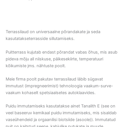
Terrassilaud on universaalne põrandakate ja seda
kasutatakseterrasside sillutamiseks.
Puitterrass kujutab endast põrandat vabas õhus, mis asub
pideva mõju all niiskuse, päikesekiirte, temperatuuri
kõikumiste jms. nähtuste poolt.
Meie firma poolt pakutav terrassilaud läbib sügavat
immutust (impregneerimist) tehnoloogia vaakum-surve-
vaakum kohaselt spetsiaalsetes autoklaavides.
Puidu immutamiseks kasutatakse ainet Tanalith E (see on
veel baseeruv kemikaal puidu immutamiseks, mis sisaldab
vaseühendeid ja orgaanilisi biotsiide (asoole)). Immutatud
puit on kaitstud seene, kahjulike putukate ja muude