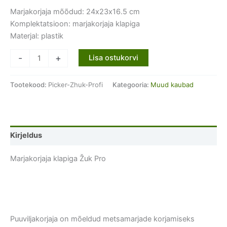
Marjakorjaja mõõdud: 24х23х16.5 cm
Komplektatsioon: marjakorjaja klapiga
Materjal: plastik
Marjakorjaja
-
+
Lisa ostukorvi
klapiga
Žuk
Tootekood:
Picker-Zhuk-Profi
Kategooria:
Muud kaubad
Pro
kogus
Kirjeldus
Marjakorjaja klapiga Žuk Pro
Puuviljakorjaja on mõeldud metsamarjade korjamiseks