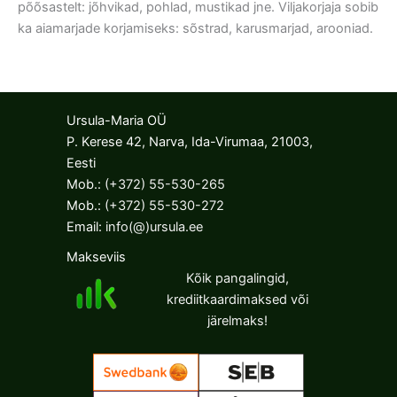
põõsastelt: jõhvikad, pohlad, mustikad jne. Viljakorjaja sobib
ka aiamarjade korjamiseks: sõstrad, karusmarjad, arooniad.
Ursula-Maria OÜ
P. Kerese 42, Narva, Ida-Virumaa, 21003,
Eesti
Mob.:
(+372) 55-530-265
Mob.:
(+372) 55-530-272
Email:
info(@)ursula.ee
Makseviis
Kõik pangalingid,
krediitkaardimaksed või
järelmaks!