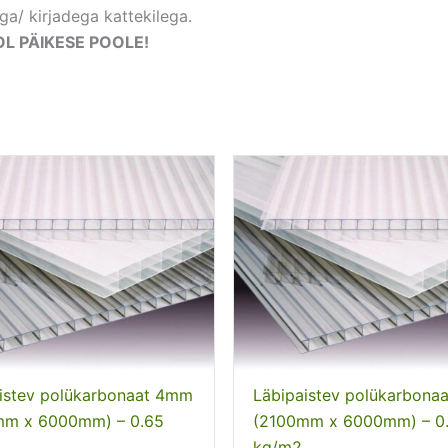
ga/ kirjadega kattekilega.
L PÄIKESE POOLE!
istev polükarbonaat 4mm
Läbipaistev polükarbona
mm x 6000mm) – 0.65
(2100mm x 6000mm) – 0
kg/m2