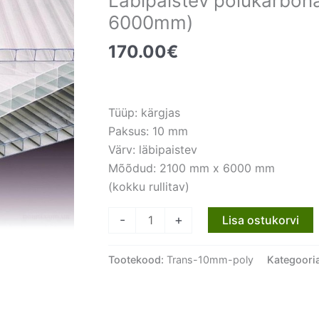
Läbipaistev polükarbo
6000mm)
170.00
€
Tüüp: kärgjas
Paksus: 10 mm
Värv: läbipaistev
Mõõdud: 2100 mm x 6000 mm
(kokku rullitav)
Läbipaistev
-
+
Lisa ostukorvi
polükarbonaat
10mm
Tootekood:
Trans-10mm-poly
Kategoori
(2100mm
x
6000mm)