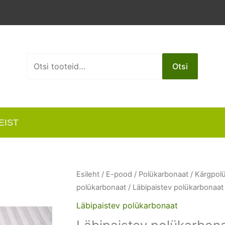
Otsi:
Otsi
EIST
Esileht
/
E-pood
/
Polükarbonaat
/
Kärgpol
polükarbonaat
/ Läbipaistev polükarbona
Läbipaistev polükarbonaat