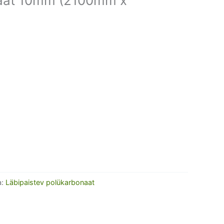
naat 10mm (2100mm x
a:
Läbipaistev polükarbonaat