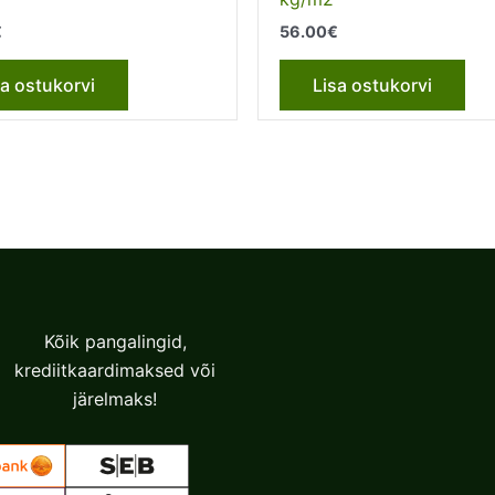
€
56.00
€
sa ostukorvi
Lisa ostukorvi
Kõik pangalingid,
krediitkaardimaksed või
järelmaks!