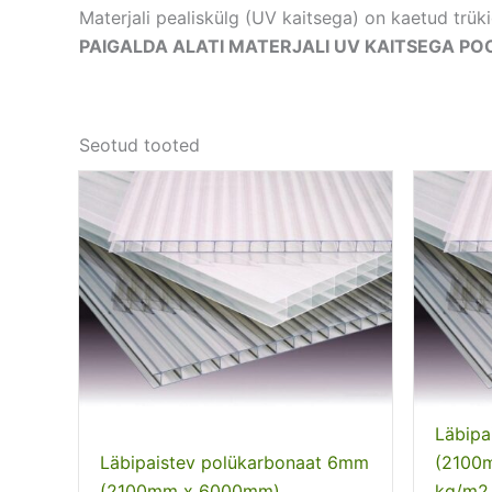
Materjali pealiskülg (UV kaitsega) on kaetud trüki
PAIGALDA ALATI MATERJALI UV KAITSEGA POO
Seotud tooted
Läbipa
Läbipaistev polükarbonaat 6mm
(2100
(2100mm x 6000mm)
kg/m2