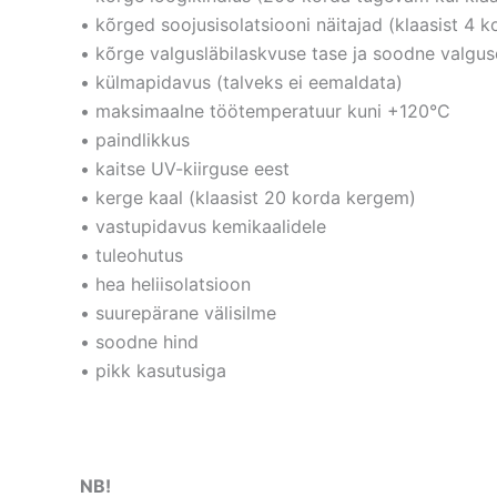
• kõrged soojusisolatsiooni näitajad (klaasist 4 
• kõrge valgusläbilaskvuse tase ja soodne valgu
• külmapidavus (talveks ei eemaldata)
• maksimaalne töötemperatuur kuni +120°C
• paindlikkus
• kaitse UV-kiirguse eest
• kerge kaal (klaasist 20 korda kergem)
• vastupidavus kemikaalidele
• tuleohutus
• hea heliisolatsioon
• suurepärane välisilme
• soodne hind
• pikk kasutusiga
NB!