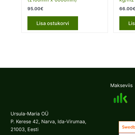
95.00
€
66.00
Lisa ostukorvi
Li
Makseviis
Ursula-Maria OÜ
P. Kerese 42, Narva, Ida-Virumaa,
21003, Eesti