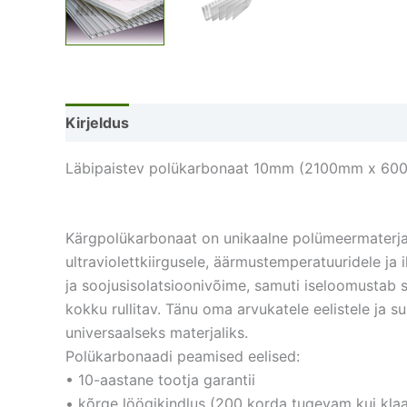
Kirjeldus
Lisainfo
Arvustused (0)
Läbipaistev polükarbonaat 10mm (2100mm x 6
Kärgpolükarbonaat on unikaalne polümeermaterjal
ultraviolettkiirgusele, äärmustemperatuuridele ja 
ja soojusisolatsioonivõime, samuti iseloomustab s
kokku rullitav. Tänu oma arvukatele eelistele ja 
universaalseks materjaliks.
Polükarbonaadi peamised eelised:
• 10-aastane tootja garantii
• kõrge löögikindlus (200 korda tugevam kui kla