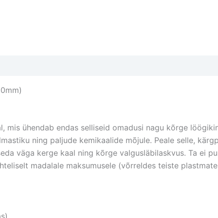
kogus
000mm)
, mis ühendab endas selliseid omadusi nagu kõrge löögikin
ilmastiku ning paljude kemikaalide mõjule. Peale selle, kär
eda väga kerge kaal ning kõrge valgusläbilaskvus. Ta ei pu
suhteliselt madalale maksumusele (võrreldes teiste plastmat
as)