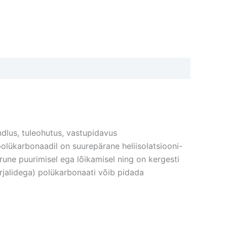
dlus, tuleohutus, vastupidavus
gpolükarbonaadil on suurepärane heliisolatsiooni-
rune puurimisel ega lõikamisel ning on kergesti
erjalidega) polükarbonaati võib pidada