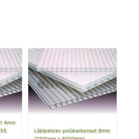
at 4mm
.55
Läbipaistev polükarbonaat 8mm
(2100mm x 6000mm)