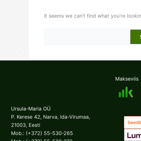
It seems we can’t find what you’re looki
Search
for:
Makseviis
Ursula-Maria OÜ
P. Kerese 42, Narva, Ida-Virumaa,
21003, Eesti
Mob.:
(+372) 55-530-265