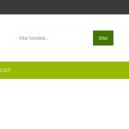
Otsi:
Otsi
EIST