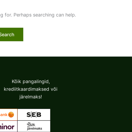
ng for. Perhaps searching can help.
Kõik pangalingid,
krediitkaardimaksed või
järelmaks!