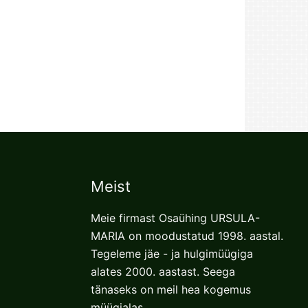
Meist
Meie firmast Osaühing URSULA-
MARIA on moodustatud 1998. aastal.
Tegeleme jäe - ja hulgimüügiga
alates 2000. aastast. Seega
tänaseks on meil hea kogemus
müügialas.