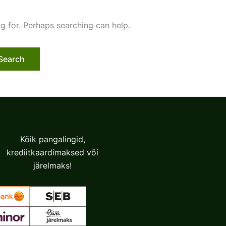
ng for. Perhaps searching can help.
Kõik pangalingid,
krediitkaardimaksed või
järelmaks!