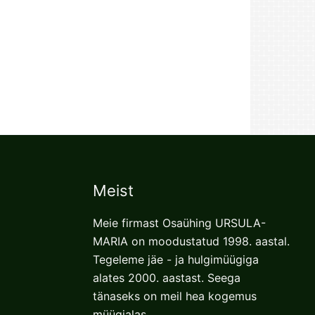
Meist
Meie firmast Osaühing URSULA-
MARIA on moodustatud 1998. aastal.
Tegeleme jäe - ja hulgimüügiga
alates 2000. aastast. Seega
tänaseks on meil hea kogemus
müügialas.