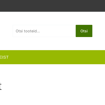
Otsi:
Otsi
EIST
t