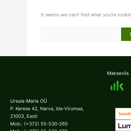
It seems we can’t find what you’re looki
Search
for:
Makseviis
Ursula-Maria OÜ
P. Kerese 42, Narva, Ida-Virumaa,
21003, Eesti
Mob.:
(+372) 55-530-265