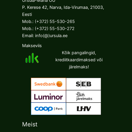
Ursula-Maria OÜ
P. Kerese 42, Narva, Ida-Virumaa, 21003,
Eesti
Mob.:
(+372) 55-530-265
Mob.:
(+372) 55-530-272
Email:
info(@)ursula.ee
Makseviis
Kõik pangalingid,
krediitkaardimaksed või
järelmaks!
Meist