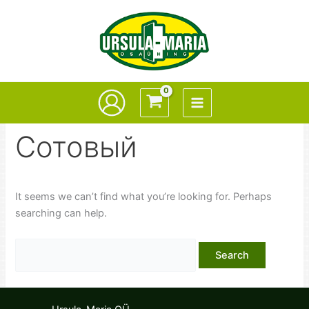
Skip
to
content
Сотовый
It seems we can’t find what you’re looking for. Perhaps
searching can help.
Search
for: