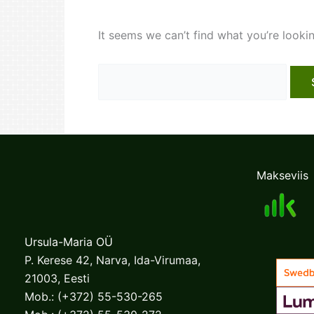
It seems we can’t find what you’re looki
Search
for:
Makseviis
Ursula-Maria OÜ
P. Kerese 42, Narva, Ida-Virumaa,
21003, Eesti
Mob.:
(+372) 55-530-265