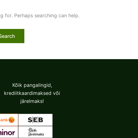
ng for. Perhaps searching can help.
Kõik pangalingid,
krediitkaardimaksed või
järelmaks!