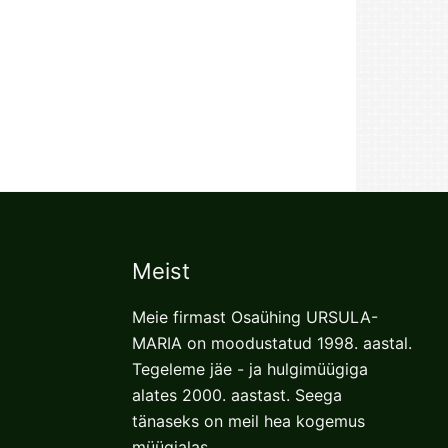
Meist
Meie firmast Osaühing URSULA-
MARIA on moodustatud 1998. aastal.
Tegeleme jäe - ja hulgimüügiga
alates 2000. aastast. Seega
tänaseks on meil hea kogemus
müügialas.