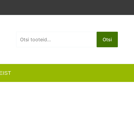
Otsi:
Otsi
EIST