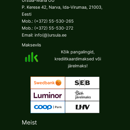
Ursula-Maria OÜ
P. Kerese 42, Narva, Ida-Virumaa, 21003,
Eesti
Mob.:
(+372) 55-530-265
Mob.:
(+372) 55-530-272
Email:
info(@)ursula.ee
Makseviis
Kõik pangalingid,
krediitkaardimaksed või
järelmaks!
Meist