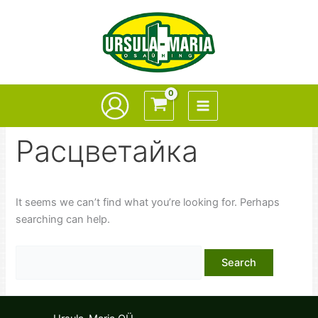
Skip
to
content
Расцветайка
It seems we can’t find what you’re looking for. Perhaps
searching can help.
Search
for: