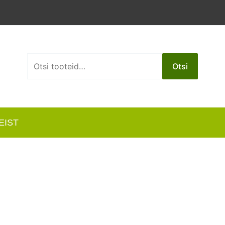
Otsi:
Otsi
EIST