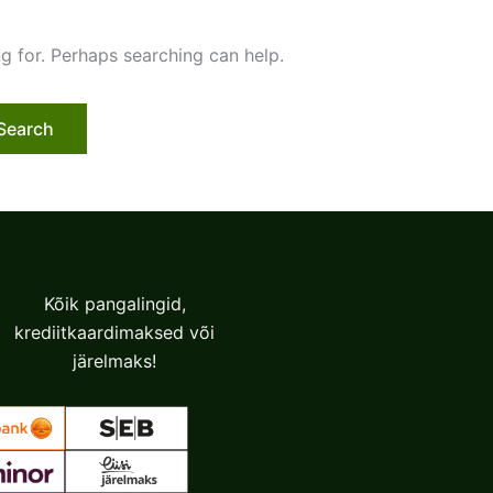
ng for. Perhaps searching can help.
Kõik pangalingid,
krediitkaardimaksed või
järelmaks!