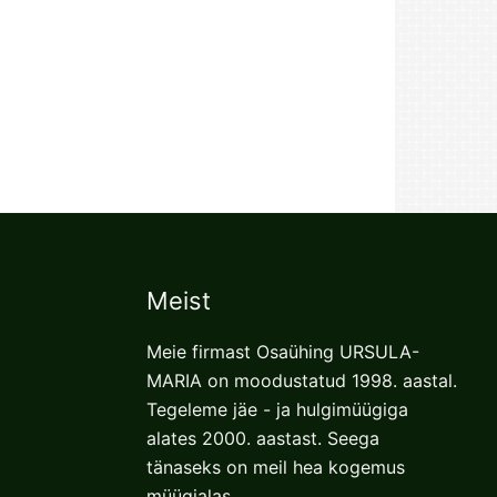
Meist
Meie firmast Osaühing URSULA-
MARIA on moodustatud 1998. aastal.
Tegeleme jäe - ja hulgimüügiga
alates 2000. aastast. Seega
tänaseks on meil hea kogemus
müügialas.