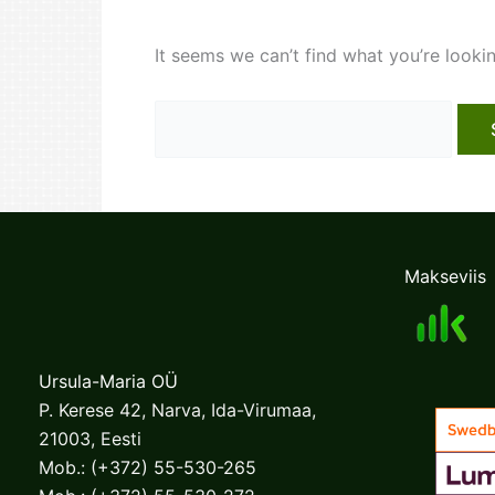
It seems we can’t find what you’re looki
Search
for:
Makseviis
Ursula-Maria OÜ
P. Kerese 42, Narva, Ida-Virumaa,
21003, Eesti
Mob.:
(+372) 55-530-265