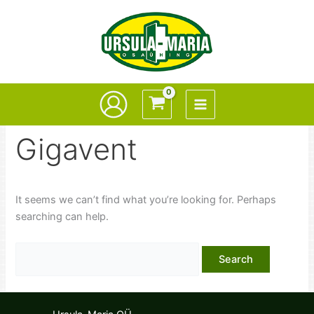
Skip
to
content
Gigavent
It seems we can’t find what you’re looking for. Perhaps
searching can help.
Search
for: