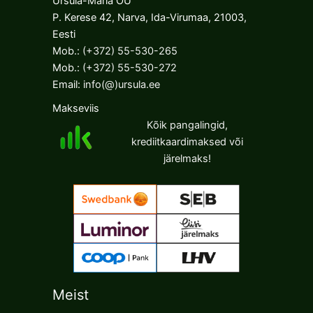
Ursula-Maria OÜ
P. Kerese 42, Narva, Ida-Virumaa, 21003,
Eesti
Mob.:
(+372) 55-530-265
Mob.:
(+372) 55-530-272
Email:
info(@)ursula.ee
Makseviis
Kõik pangalingid,
krediitkaardimaksed või
järelmaks!
Meist