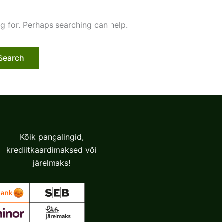
ng for. Perhaps searching can help.
Kõik pangalingid,
krediitkaardimaksed või
järelmaks!