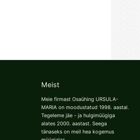
Meist
Meie firmast Osaühing URSULA-
MARIA on moodustatud 1998. aastal.
Tegeleme jäe - ja hulgimüügiga
alates 2000. aastast. Seega
tänaseks on meil hea kogemus
müügialas.