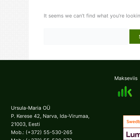
It seems we can’t find what you’re looki
Search
for:
Makseviis
Ursula-Maria OÜ
P. Kerese 42, Narva, Ida-Virumaa,
21003, Eesti
Mob.:
(+372) 55-530-265