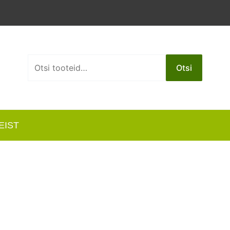
Otsi:
Otsi
EIST