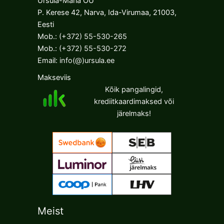
Ursula-Maria OÜ
P. Kerese 42, Narva, Ida-Virumaa, 21003,
Eesti
Mob.:
(+372) 55-530-265
Mob.:
(+372) 55-530-272
Email:
info(@)ursula.ee
Makseviis
Kõik pangalingid,
krediitkaardimaksed või
järelmaks!
Meist