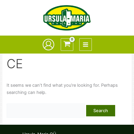
Skip
to
content
CE
It seems we can’t find what you’re looking for. Perhaps
searching can help.
Search
for: