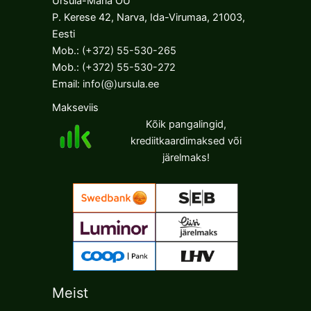
Ursula-Maria OÜ
P. Kerese 42, Narva, Ida-Virumaa, 21003,
Eesti
Mob.:
(+372) 55-530-265
Mob.:
(+372) 55-530-272
Email:
info(@)ursula.ee
Makseviis
Kõik pangalingid,
krediitkaardimaksed või
järelmaks!
Meist