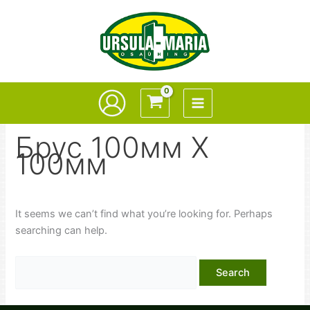
Skip
to
content
Брус 100мм Х
100мм
It seems we can’t find what you’re looking for. Perhaps
searching can help.
Search
for: